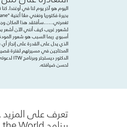
اليوم هو آخر يوم لنا في أوغندا. كن
تغمرني……سأفتقد هذا المكان وجمي
لشعور غريب كيف أنني الآن أشعر بص
أسبوع. ربما السبب هو شعور المودة
الذي يدل على القدرة على إنجاز أ
المحتاجين في مسيرتهم لفترة قصيرة..
لحسن ضيافته.
تعرف على المزيد ح
برنامج Imaging the World.