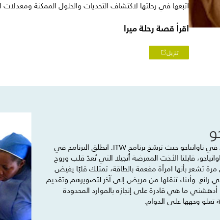
اتبعها في رحلتها لاكتشاف التحديات والحلول الممكنة ومعدلات ا
اقرأ قصة رحلة ميرا
تنزيل
و
تبدأ محطتنا الأولى في الموقع التجريبي في ناوانياجو حيث ترسّخ برنامج ITW. انطلق البرنامج في
ي ناوانياجو، قابلنا الأخت الممرضة أنجيلا التي تُعدّ قلب وروح
ل مرة تشعر بأنها امرأة مفعمة بالطاقة، تمتلك قلبًا يفيض
يجابي رائع. وأثناء تنقلها من مريض إلى آخر لتصويرهم وتقديم
أدهشني ما هي قادرة على إنجازه بالموارد المحدودة
 تعلو وجهها على الدوام.