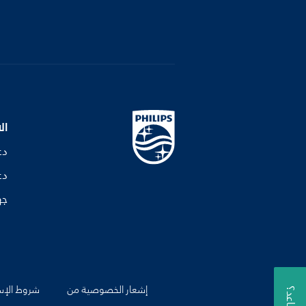
ال
دع
دع
جه
إشعار الخصوصية من
شروط الإس