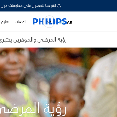
انقر هنا للحصول على معلومات حول إخطار السلامة الميداني لبعض أجهزة ironics
الخدمات
تعليم و
EN
AR
رؤية المرضى والموفرين يختبرون
رؤية المرضى