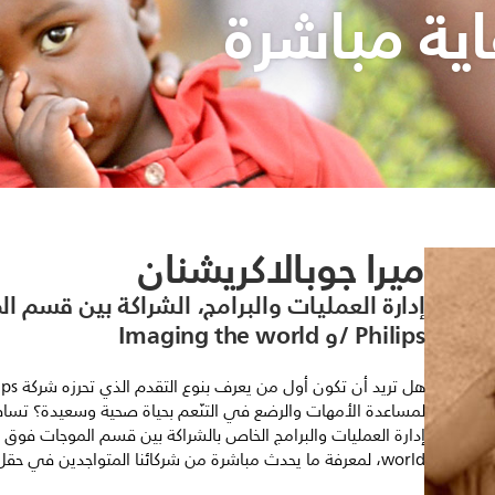
اية مباشرة
ميرا جوبالاكريشنان
إدارة العمليات والبرامج، الشراكة بين قسم
Philips /و Imaging the world
لمساعدة الأمهات والرضع في التنّعم بحياة صحية وسعيدة؟ تسافر
world، لمعرفة ما يحدث مباشرة من شركائنا المتواجدين في حقل العمل.