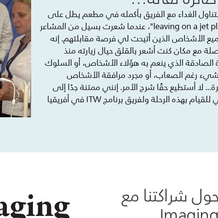
ا نتناول الغداء مع الفريق بأكمله في مطعم يطل على
بحيرة فكتوريا ونغني معًا أغنية "leaving on a jet plane"، عندما شعرت بسيل من المشاعر
ع الأشخاص الذين أتيحت لي فرصة مقابلتهم. إنه
لة مع مكان كنت أشعر بالقلق حيال زيارته منذ
 الصادقة الذي ينعم به هؤلاء الأشخاص، أو السلوك
ي شيء رغم الصعاب، أو مجرد مرافقة الأشخاص
. لا أستطيع حقًا شرح الأمر. إنني ممتنة جدًا إلى
الدكتور ديستجتر وبرنامج ITW لدعوتي للقيام بهذه الرحلة ولفريق برنامج ITW في أفريقيا
ول شراكتنا مع