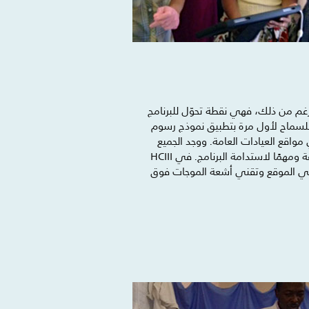
غم من ذلك، فهي نقطة تحوّل للبرنامج
صحة للسماح لأول مرة بتطبيق نموذج رسوم
واقع العيادات العامة. ووجد الجميع
الرسم الاسمي الذي بلغ دولارين أمريكيين تقريبًا ميسور التكلفة ومهمًا لاستدامة البرنامج. في HCIII
ج في الموقع وتقني أشعة الموجات فوق