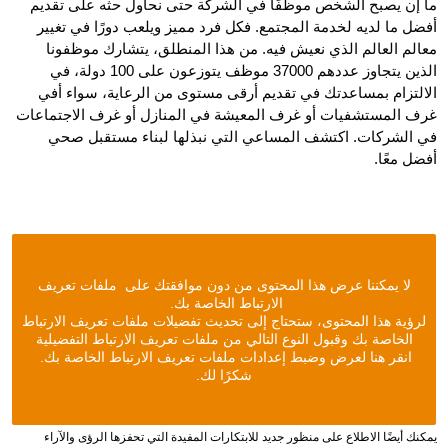
ما إن يصبح الشخص موظفًا في الشركة حتى نحاول حثّه على تقديم
أفضل ما لديه لخدمة المجتمع. فكل فرد مميز ويلعب دورًا في تغيير
معالم العالم الذي نعيش فيه. من هذا المنطلق، يتشارك موظفونا
الذين يتجاوز عددهم 37000 موظف يتوزعون على 100 دولة، في
الالتزام بمساعدتك في تقديم أرقى مستوى من الرعاية، سواء أفي
غرف المستشفيات أو غرف المعيشة في المنازل أو غرف الاجتماعات
في الشركات. اكتشف المساعي التي نبذلها لبناء مستقبل صحي
أفضل معًا.
لا يمكننا عرض هذا المحتوى من دون موافقتك على ملفات تعريف
الارتباط الخاصة بك.
لرؤية هذا المحتوى، ستحتاج إلى تحديث تفضيلات ملفات تعريف الارتباط
الخاصة بك وقبول النوع التالي من ملفات تعريف الارتباط التفضيلية
انقر هنا لعرض وضبط إعدادات ملفات تعريف الارتباط الخاصة بك.
شكرًا لك.
يمكنك أيضًا الاطلاع على منظور جديد للابتكارات المفيدة التي تحفزها الرؤى والآراء