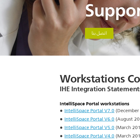
Suppor
اتصل بنا
Workstations Co
IHE Integration Statement
IntelliSpace Portal workstations
IntelliSpace Portal V7.0
(December
IntelliSpace Portal V6.0
(August 20
IntelliSpace Portal V5.0
(March 201
IntelliSpace Portal V4.0
(March 201