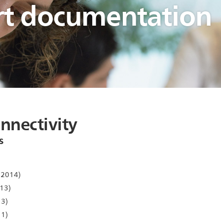
t documentation
nnectivity
s
 2014)
13)
3)
1)