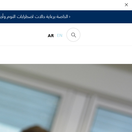
انقر هنا للحصول على معلومات حول إخطار السلامة الميداني لبعض أجهزة Philips Respironics الخاصة برعاية حالات اضطرابات النوم وأجهزة العناية التنفسية ›
AR
EN