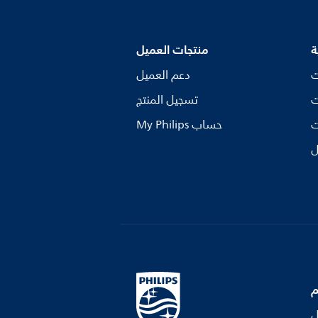
ة
منتجات العميل
ت
دعم العميل
ت
تسجيل المنتج
ت
My Philips حساب
ل
ل