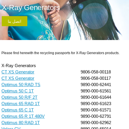
X-Ray Generators
اتصل بنا
Please find herewith the recycling passports for X-Ray Generators products.
X-Ray Generators
CT XS Generator
9806-058-00118
CT XS Generator
9806-058-00117
Optimus 50 RAD TS
9890-000-62441
Optimus 50 C 1T
9890-000-61561
Optimus 50 R/F 2T
9890-000-61644
Optimus 65 RAD 1T
9890-000-61623
Optimus 65 C 1T
9890-000-61571
Optimus 65 R 1T 480V
9890-000-62791
Optimus 80 RAD 1T
9890-000-62962
Velara CV
9890-000-65014