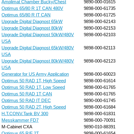
Amplimat Chamber Bucky/Chest
9890-000-01615
Optimus 65/80 R 1T CAN 480V
9898-000-61735
Optimus 65/80 R IT CAN
9898-000-61725
Upgrade Digital Diagnost 65kW
9898-000-62143
Upgrade Digital Diagnost 80kW
9890-000-62153
Upgrade Digital Diagnost 50kW/480V
9898-000-62103
USA
Upgrade Digital Diagnost 65kW/480V
9898-000-62113
USA
Upgrade Digital Diagnost 80kW/480V
9898-000-62123
USA
Generator for US Army Application
9898-000-60023
Optimus 50 RAD 1T, High Speed
9898-000-61614
Optimus 50 RAD 1T, Low Speed
9898-000-61765
Optimus 50 RAD 1T CAN
9898-000-61765
Optimus 50 RAD IT DEC
9890-000-61745
Optimus 50 RAD 2T, High Speed
9898-000-61684
H.T.CONV.Tank BV 300
9898-000-61831
Messkammer FD7
9898-000-70091
M-Cabinet CXA
9890-010-88391
Optimus 65 R/F 2T
9898-000-61654