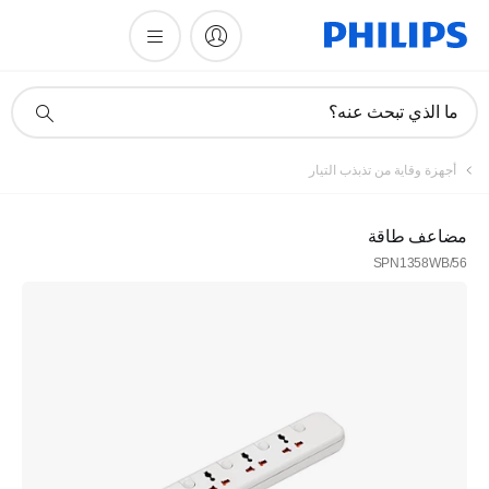
أيقونة
ما الذي تبحث عنه؟
دعم
البحث
أجهزة وقاية من تذبذب التيار
مضاعف طاقة
SPN1358WB/56