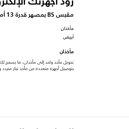
زوّد أجهزتك الإلكتر
مقبس BS بمصهر قدرة 13 أمبير
مأخذان
أبيض
مأخذان
تحويل مأخذ واحد إلى مأخذان، ما يسمح لك
بتوصيل أجهزة متعددة من مأخذ تيار متردد و