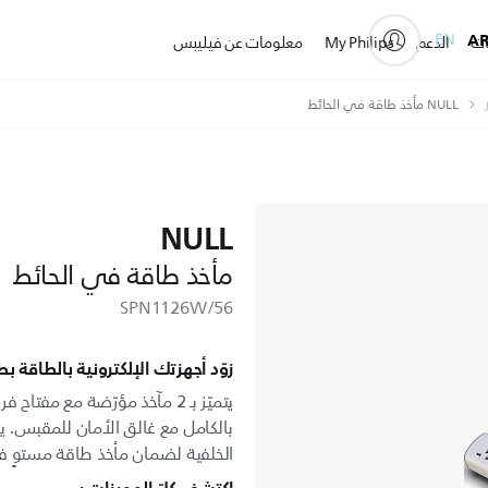
EN
A
ات
الدعم
My Philips
معلومات عن فيليبس
NULL مأخذ طاقة في الحائط
NULL
مأخذ طاقة في الحائط
SPN1126W/56
زوّد أجهزتك الإلكترونية بالطاقة ب
يتميّز بـ 2 مآخذ مؤرّضة مع مف
بالكامل مع غالق الأمان للمقبس. ي
الخلفية لضمان مأخذ طاقة مستوٍ ف