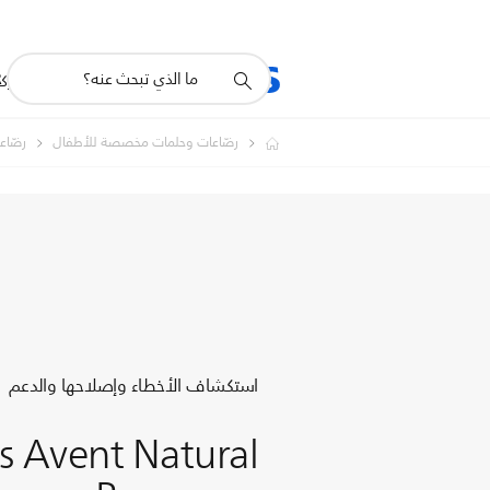
أيقونة
R
المنتجات
للشرك
دعم
البحث
رضّاعات وحلمات مخصصة للأطفال
رضّاعات
استكشاف الأخطاء وإصلاحها والدعم
ps Avent Natural