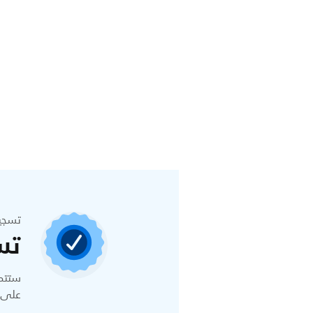
تسجي
تس
ستتمك
على ا