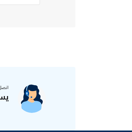
اتصل
يس