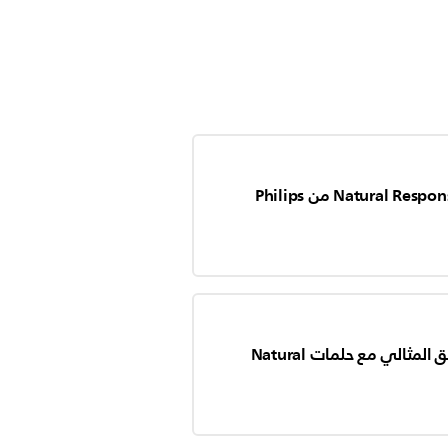
كيفية تجميع رضّاعة Natural Response من Philips
كيف تحصل على التدفق المثالي مع حلمات Natural