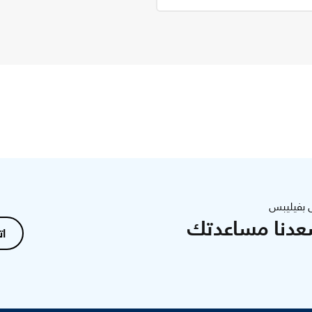
 بفيليبس
عدنا مساعدتك
ات