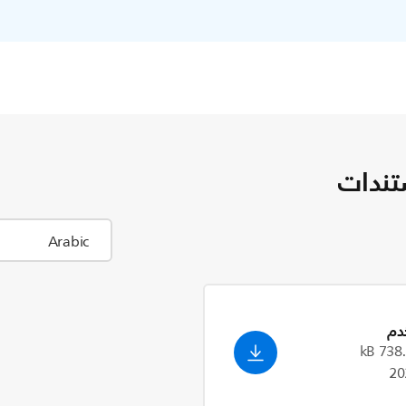
تندات
دم