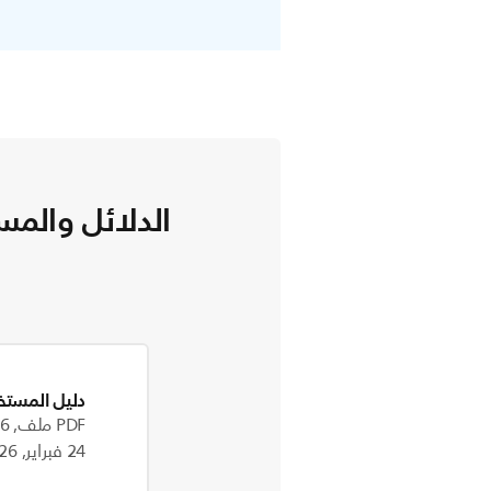
الدلائل والمس
دليل المستخ
PDF ملف, 738.6 kB
24 فبراير, 2026