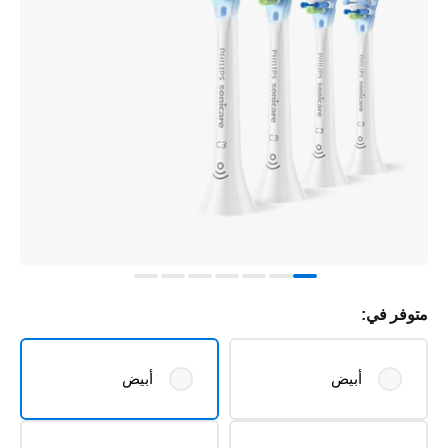
متوفر في:
أبيض
أبيض