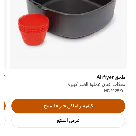
0/20
ملحق Airfryer
معدّات إتقان عملية الخَبز كبيرة
HD9925/01
كيفية و اماكن شراء المنتج
عرض المنتج