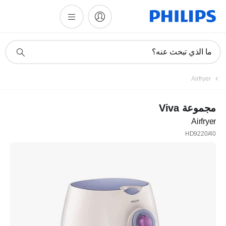
أيقونة
ما الذي تبحث عنه؟
دعم
البحث
Airfryer
مجموعة Viva
Airfryer
HD9220/40