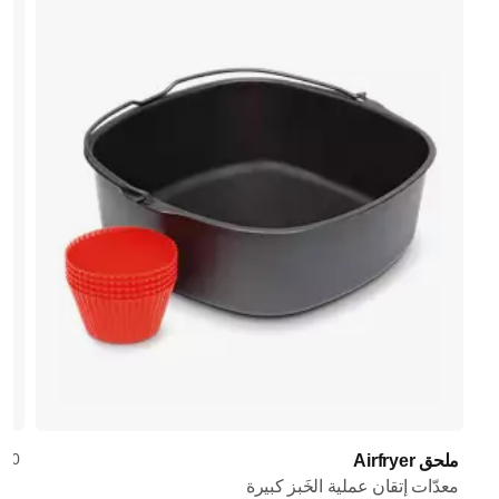
/20
ملحق Airfryer
معدّات إتقان عملية الخَبز كبيرة