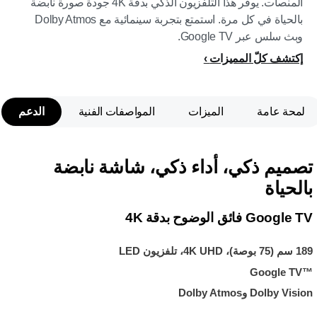
المنصات. يوفّر هذا التلفزيون الذكي بدقة 4K جودة صورة نابضة
بالحياة في كل مرة. استمتع بتجربة سينمائية مع Dolby Atmos
وبث سلس عبر Google TV.
إكتشف كلّ المميزات
لمحة عامة
الميزات
المواصفات الفنية
الدعم
تصميم ذكي، أداء ذكي، شاشة نابضة
بالحياة
Google TV فائق الوضوح بدقة 4K
189 سم (75 بوصة)، ‏4K UHD،‏ تلفزيون LED
Google TV™‎
Dolby Vision وDolby Atmos