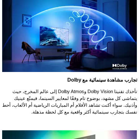
تجارب مشاهدة سينمائية مع Dolby
تأخذك تقنيتا Dolby Vision وDolby Atmos إلى عالم المخرج، حيث
يتماشى كل مشهد، بوضوح تام وفقًا لمعايير السينما، فيمتّع عينيك
وأذنيك. سواء أكنت تشاهد الأفلام أم المباريات الرياضية أم الألعاب، أحط
نفسك بتجارب سينمائية أكثر واقعية مع كل لحظة مذهلة.