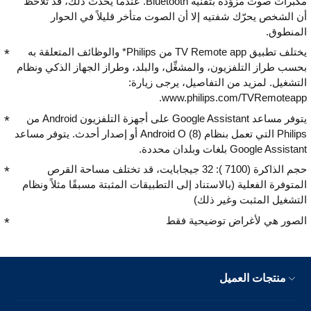
مكبرات صوت مزوّدة بتقنية Bluetooth. عندما يحدث ذلك، قد تلاحظ
أن الشخص يحرّك شفتيه إلا أن الصوت متأخر قليلاً في الحوار
المنطوق.
يختلف تطبيق TV Remote app من Philips* والوظائف المتعلقة به
بحسب طراز التلفزيون، والمشغِّل، والبلد، وطراز الجهاز الذكي ونظام
التشغيل. لمزيد من التفاصيل، يرجى زيارة:
www.philips.com/TVRemoteapp.
يتوفر مساعد Google Assistant على أجهزة التلفزيون Android من
Philips التي تعمل بنظام (8)Android O ‎ أو إصدار أحدث. يتوفر مساعد
Google Assistant بلغات وبلدان محددة.
حجم الذاكرة (7100 ): ‏32 جيجابايت، قد تختلف مساحة القرص
المتوفرة الفعلية (بالاستناد إلى التطبيقات المثبتة مسبقًا مثلاً ونظام
التشغيل المثبت وغير ذلك)
الصور هي لأغراض توضيحية فقط
منتجات العميل