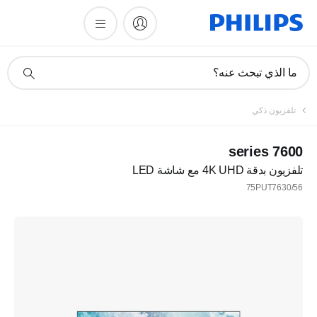
أيقونة
ما الذي تبحث عنه؟
دعم
البحث
تلفزيون ذكي
7600 series
تلفزيون بدقة 4K UHD مع شاشة LED
75PUT7630/56