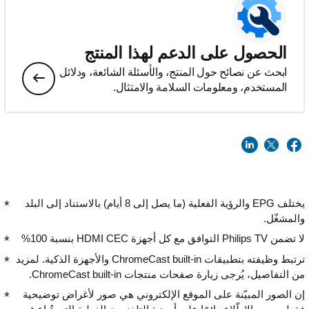
الحصول على الدعم لهذا المنتج
ابحث عن نصائح حول المنتج، والأسئلة الشائعة، ودلائل
المستخدم، ومعلومات السلامة والامتثال.
يختلف EPG والرؤية الفعلية (ما يصل إلى 8 أيام) بالاستناد إلى البلد
والمشغّل.
لا تضمن Philips TV التوافق مع كل أجهزة HDMI CEC بنسبة 100%
ترتبط وظيفته بتطبيقات ChromeCast built-in والأجهزة الذكية. لمزيد
من التفاصيل، يُرجى زيارة صفحات منتجات ChromeCast built-in.
إن الصور المبيّنة على الموقع الإلكتروني هي صور لأغراض توضيحية