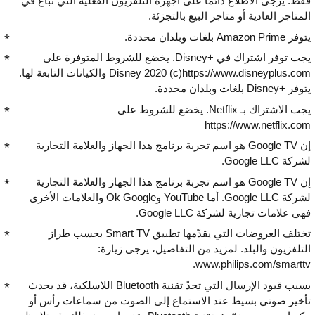
فقط. يرجى الاطّلاع دائمًا على أجهزة التلفزيون الفعلية التي تُباع في
المتاجر العادية أو متاجر البيع بالتجزئة.
يتوفر Amazon Prime بلغات وبلدان محددة.
يجب توفر اشتراك في Disney+‎. يخضع للشروط المتوفرة على
https://www.disneyplus.com‏(c)‏ 2020 Disney والكيانات التابعة لها.
يتوفر Disney+‎ بلغات وبلدان محددة.
يجب الاشتراك بـ Netflix. يخضع للشروط على
https://www.netflix.com
إن Google TV هو اسم تجربة برنامج هذا الجهاز والعلامة التجارية
لشركة Google LLC.
إن Google TV هو اسم تجربة برنامج هذا الجهاز والعلامة التجارية
لشركة Google LLC. أما YouTube وOk Google والعلامات الأخرى
فهي علامات تجارية لشركة Google LLC.
تختلف العروضات التي يقدّمها تطبيق Smart TV بحسب طراز
التلفزيون والبلد. لمزيد من التفاصيل، يرجى زيارة:
www.philips.com/smarttv.
بسبب قيود الإرسال التي تحدّ تقنية Bluetooth اللاسلكية، قد يحدث
تأخير صوتي بسيط عند الاستماع إلى الصوت من سماعات رأس أو