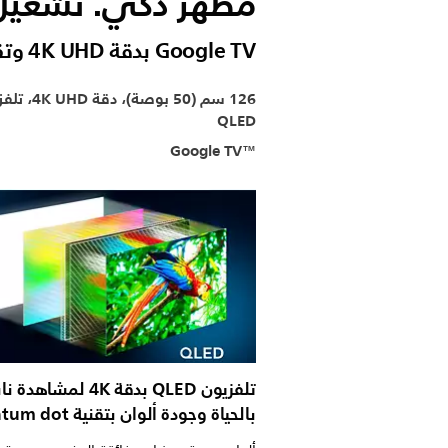
مظهر ذكي. تشغيل 
Google TV بدقة 4K UHD وتقنية QLED
126 سم (50 بوصة)، دقة
QLED
Google TV™‎
تلفزيون QLED بدقة 4K لمشاه
بالحياة وجودة ألوان بتقنية quantum dot.