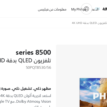
EN
A
ات
الدعم
My Philips
معلومات عن فيليبس
8500 series
تلفزيون QLED بدقة 4K UHD
50PQT8530/56
مظهر ذكي. تشغيل ذكي. صورة زا