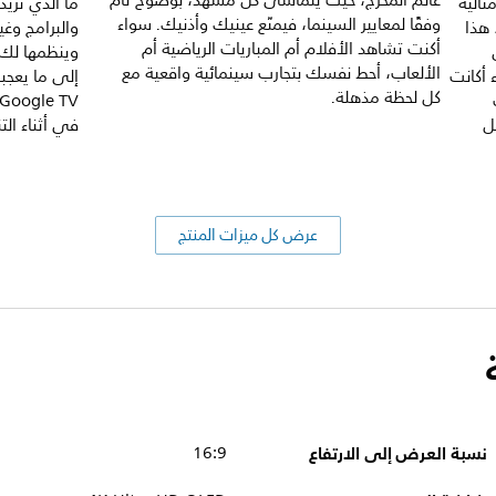
عالم المخرج، حيث يتماشى كل مشهد، بوضوح تام
ثالية
وفقًا لمعايير السينما، فيمتّع عينيك وأذنيك. سواء
ما للكلمة من معنى. بدقة 4K (UHD)، هذا
والبرامج وغي
أكنت تشاهد الأفلام أم المباريات الرياضية أم
ل
وينظمها لك 
الألعاب، أحط نفسك بتجارب سينمائية واقعية مع
اء أكانت
إلى ما يعج
كل لحظة مذهلة.
ل
في أثناء الت
عرض كل ميزات المنتج
نسبة العرض إلى الارتفاع
16:9