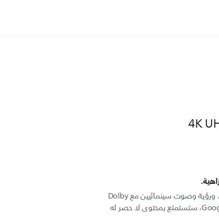
هية.
استعد لتجربة ألوان QLED بدقة 4K، ورؤية وصوت سينمائيين مع Dolby
Vision وDolby Atmos. مع Google TV، ستستمتع بمحتوى لا حصر له