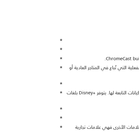
ية التي تُباع في المتاجر العادية أو
يجب توفر اشتراك في Disney+‎. يخضع للشروط المتوفرة على https://www.disneyplus.com‏(c)‏ 2020 Disney والكيانات التابعة لها. يتوفر Disney+‎ بلغات
اسم تجربة برنامج هذا الجهاز والعلامة التجارية لشركة Google LLC. أما YouTube وOk Google والعلامات الأخرى فهي علامات تجارية