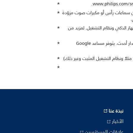
تماع إلى الصوت من سماعات رأس أو مكبرات صوت مزوّدة
لد، وطراز الجهاز الذكي ونظام التشغيل. لمزيد من
يتوفر مساعد Google Assistant على أجهزة التلفزيون Android من Philips التي تعمل بنظام (8)Android O ‎ أو إصدار أحدث. يتوفر مساعد Google
نبذة عنا
الأخبار
علاقات المستثمرين