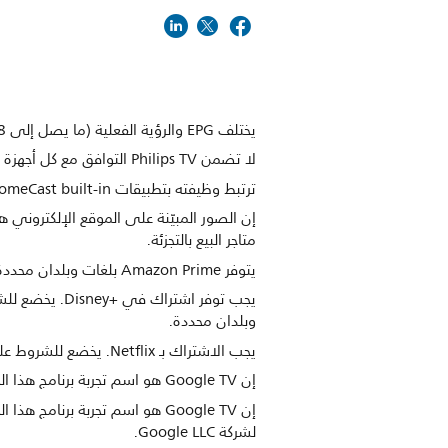
يختلف EPG والرؤية الفعلية (ما يصل إلى 8 أيام) بالاستناد إلى البلد والمشغّل.
لا تضمن Philips TV التوافق مع كل أجهزة HDMI CEC بنسبة 100%
ترتبط وظيفته بتطبيقات ChromeCast built-in والأجهزة الذكية. لمزيد من التفاصيل، يُرجى زيارة صفحات منتجات ChromeCast built-in.
إن الصور المبيّنة على الموقع الإلكتروني ه
متاجر البيع بالتجزئة.
يتوفر Amazon Prime بلغات وبلدان محددة.
وبلدان محددة.
يجب الاشتراك بـ Netflix. يخضع للشروط على https://www.netflix.com
إن Google TV هو اسم تجربة برنامج هذا الجهاز والعلامة التجارية لشركة Google LLC.
لشركة Google LLC.