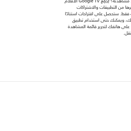
ما الذي تريد مشاهدته؟ يُجمِّع Google TV الأفلام
رها من التطبيقات والاشتراكات
فقط. ستحصل على اقتراحات استنادًا
بك، ويمكنك حتى استخدام تطبيق
Google TV على هاتفك لتحرير قائمة المشاهدة
نقل.