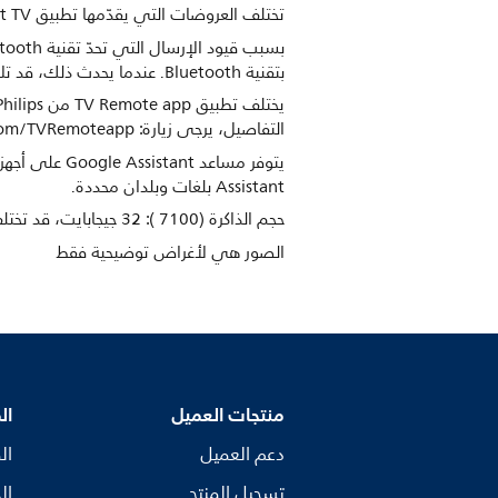
تختلف العروضات التي يقدّمها تطبيق Smart TV بحسب طراز التلفزيون والبلد. لمزيد من التفاصيل، يرجى زيارة: www.philips.com/smarttv.
بتقنية Bluetooth. عندما يحدث ذلك، قد تلاحظ أن الشخص يحرّك شفتيه إلا أن الصوت متأخر قليلاً في الحوار المنطوق.
التفاصيل، يرجى زيارة: www.philips.com/TVRemoteapp.
Assistant بلغات وبلدان محددة.
حجم الذاكرة (7100 ): ‏32 جيجابايت، قد تختلف مساحة القرص المتوفرة الفعلية (بالاستناد إلى التطبيقات المثبتة مسبقًا مثلاً ونظام التشغيل المثبت وغير ذلك)
الصور هي لأغراض توضيحية فقط
منتجات العميل
ال
دعم العميل
ال
تسجيل المنتج
ال