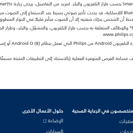
بسبب قيود الإرسال التي تحدّ تقنية Bluetooth اللاسلكية، قد يحدث تأخير صوتي بسيط عند الاس
يختلف تطبيق TV Remote app من Philips* والوظائف المتعلقة به بحسب طراز التلفزيون، والمشغِّل، والب
متخصصون في الرعاية الصحية
حلول الأعمال الأخرى
الإضاءة
منتجات
السيارات
خدمات