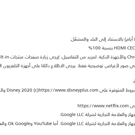
ي صور لأغراض توضيحية فقط. يرجى الاطّلاع دائمًا على أجهزة التلفزيون الفعل
إن Google TV هو 