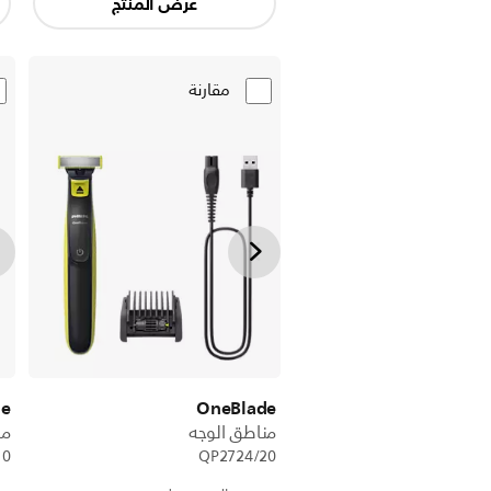
عرض المنتج
مقارنة
de
OneBlade
مناطق الوجه
من
10
QP2724/20