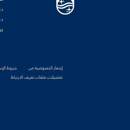
دع
دع
جه
إشعار الخصوصية من
شروط الإس
تفضيلات ملفات تعريف الارتباط