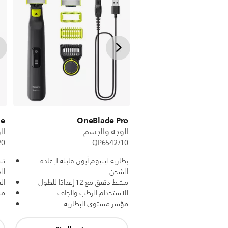
de
OneBlade Pro
الوجه والجسم
ال
20
QP6542/10
بطارية ليثيوم أيون قابلة لإعادة
تش
الشحن
ال
مشط دقيق مع 12 إعدادًا للطول
ال
للاستخدام الرطب والجاف
مش
مؤشر مستوى البطارية