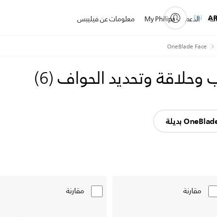
EN
A
ات
الدعم
My Philips
معلومات عن فيليبس
OneBlade Face
)
6
(
مقارنة
مقارنة