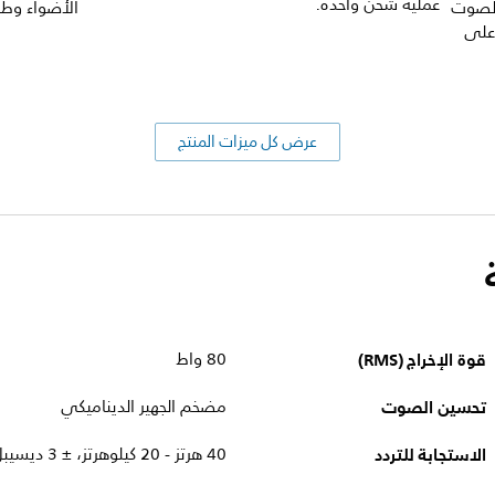
عملية شحن واحدة.
 الصوت
الأضواء وطر
 على
عرض كل ميزات المنتج
قوة الإخراج (RMS)
80 واط
تحسين الصوت
مضخم الجهير الديناميكي
الاستجابة للتردد
40 هرتز - 20 كيلوهرتز، ± 3 ديسيبل