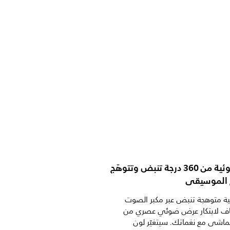
أشرطة ضوئية من 360 درجة تنبض وتتوهّج
 الموسيقى
ة متوهجة تنبض عبر مكبر الصوت
اف لابتكار عرض ضوئي عصري من
 يتماشى مع نغماتك. سيتغيّر لون