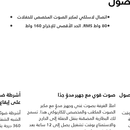
لأصول
اتصال لاسلكي لمكبر الصوت المخصص للحفلات
80 واط RMS. الحد الأقصى للإخراج 160 واط
ت للحصول
صوت قوي مع جهير مدوٍّ جدًا
على إيقاع
املأ الغرفة بصوت غني وجهيز مدوٍّ مع مكبر
الصوت المكعّب والمخصص للكاريوكي هذا. تسمح
ي الوقت
أشرطة ضوئي
لك البطارية المضمّنة بنقل الحفلة إلى الخارج
الشبه الشف
والاستمتاع بوقت تشغيل يصل إلى 12 ساعة بعد
360 درجة