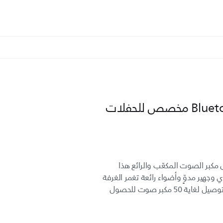
مكبر الصوت المكعّب والرائع هذا
وجهير مدوٍّ وأضواء رائعة تغمر الغرفة
من 360 درجة بأجواء خلابة. يمكنك توصيل لغاية 50 مكبر صوت للحصول