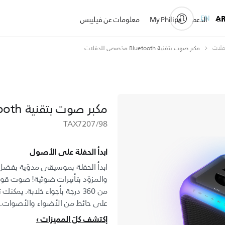
EN
A
ات
الدعم
My Philips
معلومات عن فيليبس
فلات
مكبر صوت بتقنية Bluetooth مخصص للحفلات
مكبر صوت بتقنية Bluetooth مخصص للحفلات
TAX7207/98
ابدأ الحفلة على الأصول
ابدأ الحفلة بموسيقى مدوّية بفضل 
والمزوّد بتأثيرات ضوئية! صوت قوي 
على حائط من الأضواء والأصوات.
إكتشف كلّ المميزات