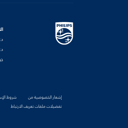
ال
دع
دع
جه
إشعار الخصوصية من
شروط الإس
تفضيلات ملفات تعريف الارتباط