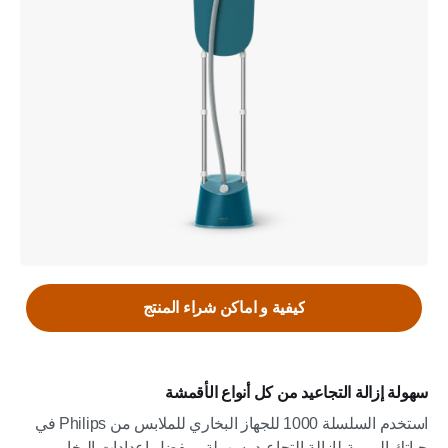
كيفية و اماكن شراء المنتج
سهولة إزالة التجاعيد من كل أنواع الأقمشة
استخدم السلسلة 1000 للجهاز البخاري للملابس من Philips في
حياتك اليومية لإزالة التجاعيد بسهولة. وبفضل إعدادات البخار