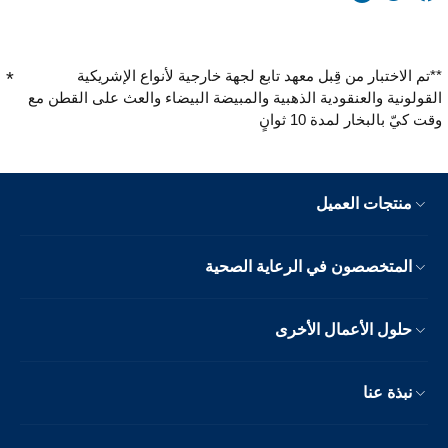
**تم الاختبار من قِبل معهد تابع لجهة خارجية لأنواع الإشريكية
القولونية والعنقودية الذهبية والمبيضة البيضاء والعث على القطن مع
وقت كيّ بالبخار لمدة 10 ثوانٍ
منتجات العميل
المتخصصون في الرعاية الصحية
حلول الأعمال الأخرى
نبذة عنا