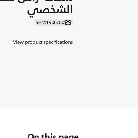
الشخصي
SHM1900/00
View product specifications
On this page