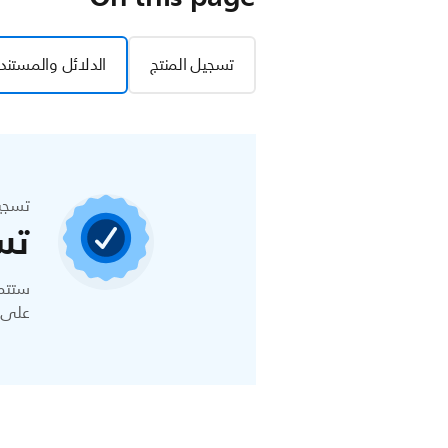
تسجيل المنتج
الدلائل والمستند
تسجي
تس
ستتمك
على ا