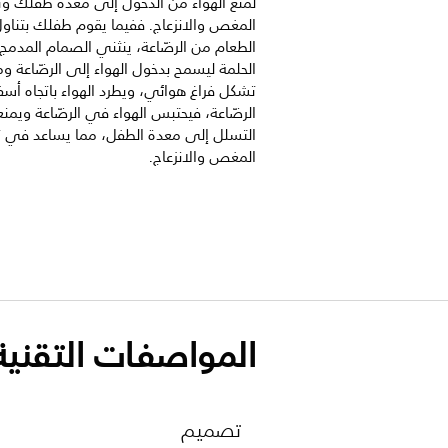
لمنع الهواء من الدخول إلى معدة طفلك و
المغص والانزعاج. ففيما يقوم طفلك بتناو
الطعام من الرضّاعة، ينثني الصمام المدم
الحلمة ليسمح بدخول الهواء إلى الرضّاعة وم
تشكل فراغ هوائي، ويطرد الهواء باتجاه أس
الرضّاعة، فيحتبس الهواء في الرضّاعة ويمن
التسلل إلى معدة الطفل، مما يساعد في 
المغص والانزعاج.
المواصفات التقنية
تصميم