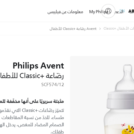
EN
A
ات
الدعم
My Philips
معلومات عن فيليبس
الأطفال Classic+‎
Avent رضّاعة Classic+‎ للأطفال
Philips Avent
رضّاعة Classic+‎ للأطفال
SCF574/12
مثبتة سريريًا على أنها مخفّفة ل
ملساء، للحدّ من نسبة المقاطعات و
الصمام المضاد للمغص، يدخل الهوا
طفلك.