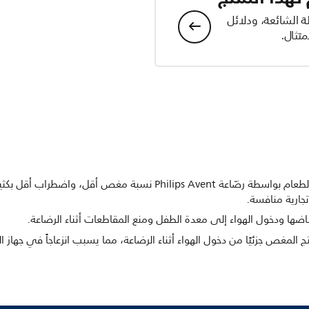
ة الشائعة، ودلائل
تثال.
يظهر الأطفال بعمر شهرَين الذين يتناولون الطعام بواسطة رضّاعة ilips Avent
جارية منافسة.
اضها ودخول الهواء إلى معدة الطفل ومنع المقاطعات أثناء الرضاعة.
المغص جزئيًا من دخول الهواء أثناء الرضاعة، مما يسبب انزعاجاً في جها