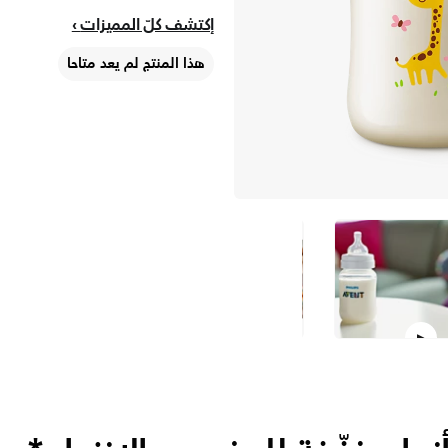
إكتشف كلّ المميزات
هذا المنتج لم يعد متاحا