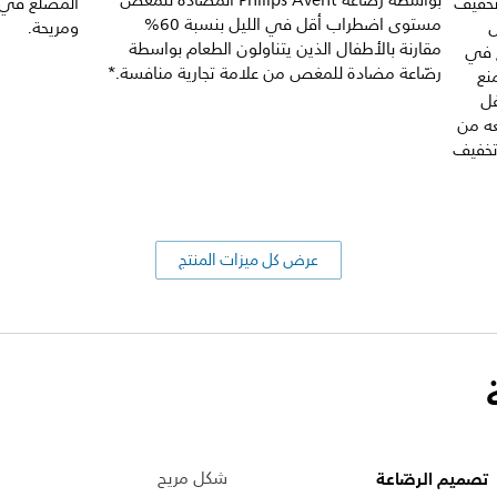
بواسطة رضّاعة Philips Avent المضادة للمغص
تخفيف
المضلّع في 
مستوى اضطراب أقل في الليل بنسبة 60%
ل
ومريحة.
مقارنة بالأطفال الذين يتناولون الطعام بواسطة
ج في
رضّاعة مضادة للمغص من علامة تجارية منافسة.*
نع
فل
عه من
تخفيف
عرض كل ميزات المنتج
تصميم الرضّاعة
شكل مريح