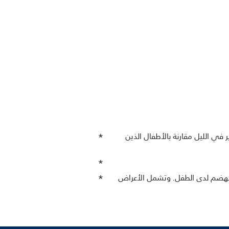
Ph نسبة مغص أقل، واضطراب أقل بكثير في الليل مقارنة بالأطفال الذين
ز الهضم لدى الطفل. وتشمل الأعراض