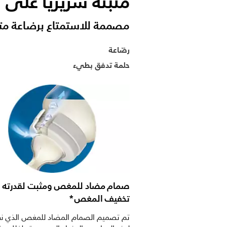
مثبتة سريريًا على 
مصممة للاستمتاع برضاعة مت
رضّاعة
حلمة تدفق بطيء
صمام مضاد للمغص ومثبت لقدرته 
تخفيف المغص*
تم تصميم الصمام المضاد للمغص الذي نق