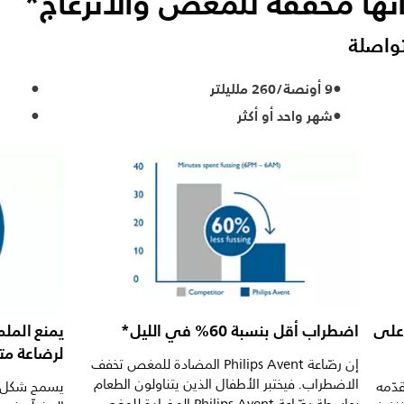
أنها مخفّفة للمغص والانزعاج*
واصلة
9 أونصة/260 ملليلتر
شهر واحد أو أكثر
على
اضطراب أقل بنسبة 60% في الليل*
يمنع المل
لرضاعة مت
إن رضّاعة Philips Avent المضادة للمغص تخفف
الاضطراب. فيختبر الأطفال الذين يتناولون الطعام
دّمه
يسمح شكل ال