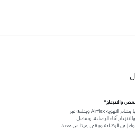
لمغص والانزعاج*
تتميّز رضّاعات Classic+‎ التي نقدّمها بنظام التهوية Airflex وبحلمة غير
الانزعاج أثناء الرضاعة. وبفضل
ء إلى الرضّاعة ويبقى بعيدًا عن معدة