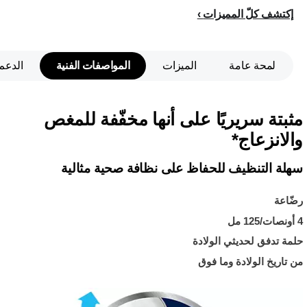
إكتشف كلّ المميزات
لمحة عامة
الميزات
المواصفات الفنية
الدعم
مثبتة سريريًا على أنها مخفّفة للمغص
والانزعاج*
سهلة التنظيف للحفاظ على نظافة صحية مثالية
رضّاعة
4 أونصات/125 مل
حلمة تدفق لحديثي الولادة
من تاريخ الولادة وما فوق