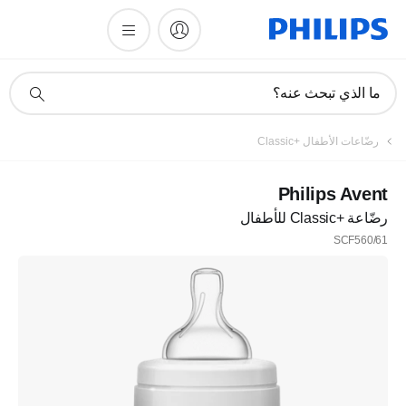
أيقونة
ما الذي تبحث عنه؟
دعم
البحث
رضّاعات الأطفال Classic+‎
Philips Avent
رضّاعة Classic+‎ للأطفال
SCF560/61