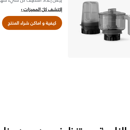
يجعل إعداد التنظيف كل شيء سهلاً م
إكتشف كلّ المميزات
كيفية و اماكن شراء المنتج