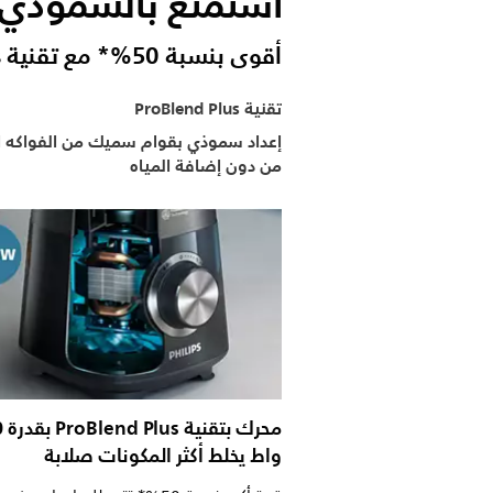
استمتع بالسموذي 
أقوى بنسبة 50%* مع تقنية ProBlend Plus
تقنية ProBlend Plus
إعداد سموذي بقوام سميك من الفواكه ا
من دون إضافة المياه
محر
واط يخلط أكثر المكونات صلابة