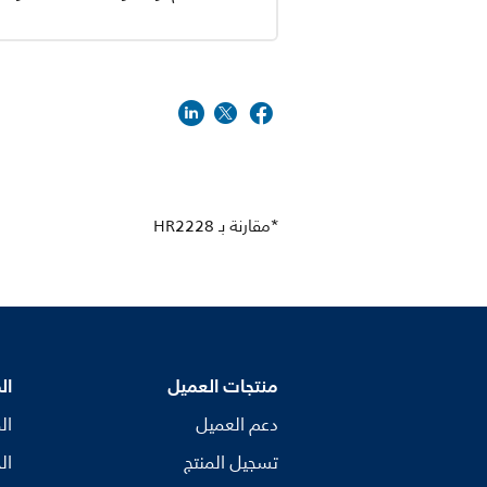
*مقارنة بـ HR2228
منتجات العميل
ال
دعم العميل
ال
تسجيل المنتج
ال