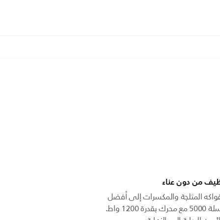
ظيف من دون عناء
لفواكه المثلجة والمكسرات إلى أفضل
العصائر مع خلاط Philips من السلسلة 5000 مع محرك بقدرة 1200 واط.