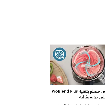
دورق زجاجي مضلع بتقنية ProBlend Plus
ى دورة مثالية