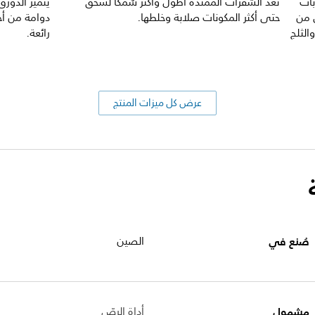
روبات
تعد الشفرات الممتدة أطول وأكثر سُمكًا لسحق
يتميز الدورق
 من
حتى أكثر المكونات صلابة وخلطها.
دوامة من أج
الثلج
رائعة.
عرض كل ميزات المنتج
صُنع في
الصين
مشمول
أداة الرصّ