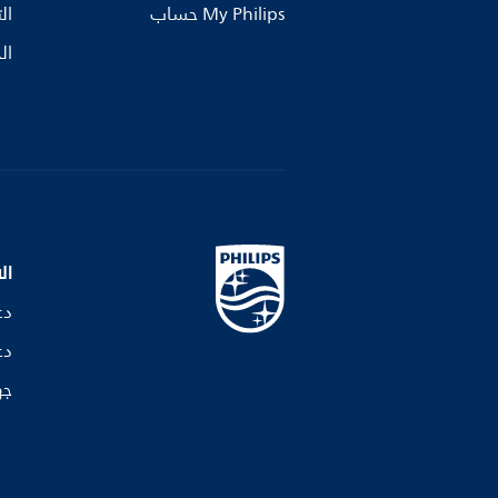
My Philips حساب
ال
ال
ال
دع
دع
جه