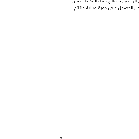
 الزجاجي بأضلاع توجِّه المكونات في
ل الحصول على دورة مثالية ونتائج