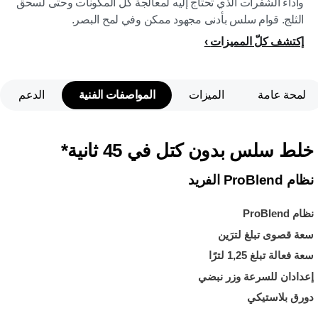
وأداء الشفرات الذي تحتاج إليه لمعالجة كل المكونات وحتى لسحق
الثلج. قوام سلس بأدنى مجهود ممكن وفي لمح البصر.
إكتشف كلّ المميزات
لمحة عامة
الميزات
المواصفات الفنية
الدعم
خلط سلس بدون كتل في 45 ثانية*
نظام ProBlend الفريد
نظام ProBlend
سعة قصوى تبلغ لترَين
سعة فعالة تبلغ 1,25 لترًا
إعدادان للسرعة وزر نبضي
دورق بلاستيكي