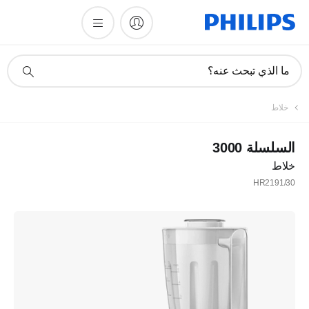
أيقونة
ما الذي تبحث عنه؟
دعم
البحث
خلاط
السلسلة 3000
خلاط
HR2191/30