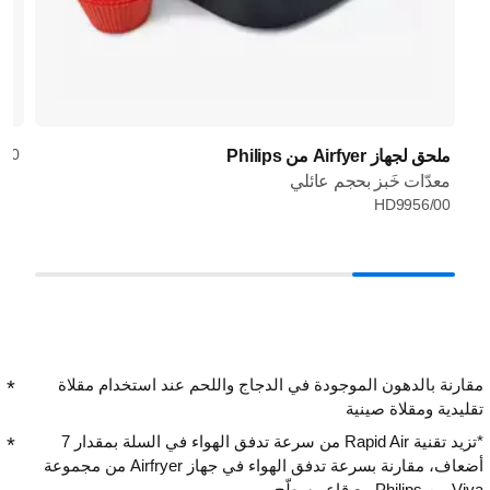
/00
ملحق لجهاز Airfyer من Philips
معدّات خَبز بحجم عائلي
HD9956/00
مقارنة بالدهون الموجودة في الدجاج واللحم عند استخدام مقلاة
تقليدية ومقلاة صينية
*تزيد تقنية Rapid Air من سرعة تدفق الهواء في السلة بمقدار 7
أضعاف، مقارنة بسرعة تدفق الهواء في جهاز Airfryer من مجموعة
Viva من Philips مع قاعٍ مسطّح