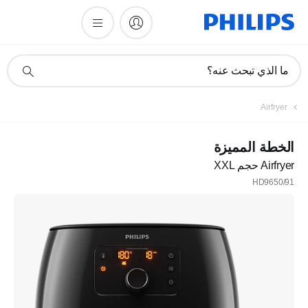
أيقونة
ما الذي تبحث عنه؟
دعم
البحث
Airfryer
الخطة المميزة
Airfryer حجم XXL
HD9650/91