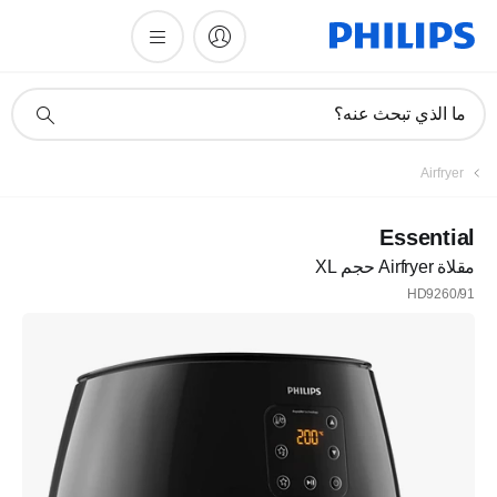
أيقونة
ما الذي تبحث عنه؟
دعم
البحث
Airfryer
Essential
مقلاة Airfryer حجم XL
HD9260/91