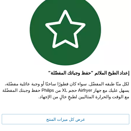
إعداد الطبخ الملائم "حفظ وجباتك المفضّلة"
لكل منّا طبقه المفضّل. سواء كان فطورًا ساخنًا أو وجبة عائلية مفضّلة،
يسهل عليك مع جهاز Airfryer حجم XL من Philips حفظ وجبتك المفضّلة
مع الوقت والحرارة المثاليين لطبخٍ خالٍ من الإجهاد.
عرض كل ميزات المنتج