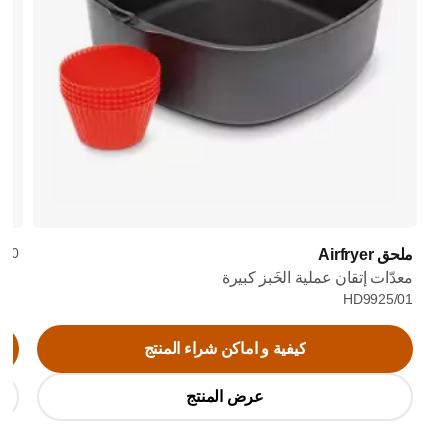
0/20
ملحق Airfryer
معدّات إتقان عملية الخَبز كبيرة
HD9925/01
كيفية و اماكن شراء المنتج
عرض المنتج