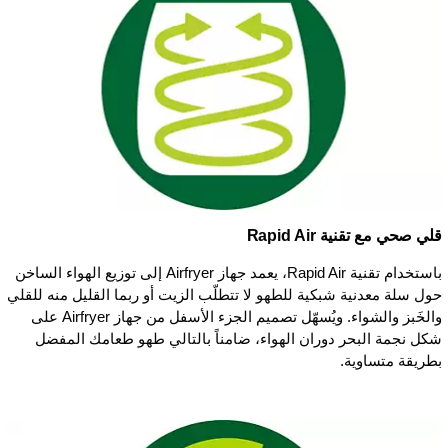
قلي صحي مع تقنية Rapid Air
باستخدام تقنية Rapid Air، يعمد جهاز Airfryer إلى توزيع الهواء الساخن
حول سلة معدنية شبكية للطهو لا تتطلّب الزيت أو ربما القليل منه للقلي
والخَبز والشواء. ويُسهّل تصميم الجزء الأسفل من جهاز Airfryer على
شكل نجمة البحر دوران الهواء، ضامناً بالتالي طهو طعامك المفضل
بطريقة متساوية.