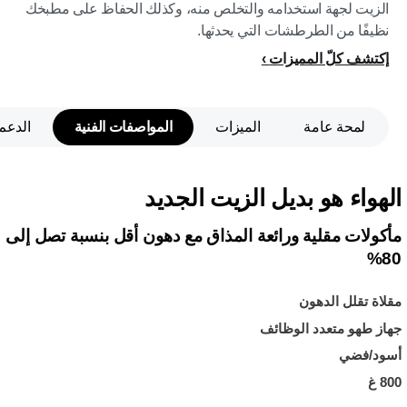
الزيت لجهة استخدامه والتخلص منه، وكذلك الحفاظ على مطبخك
نظيفًا من الطرطشات التي يحدثها.
إكتشف كلّ المميزات
لمحة عامة
الميزات
المواصفات الفنية
الدعم
الهواء هو بديل الزيت الجديد
مأكولات مقلية ورائعة المذاق مع دهون أقل بنسبة تصل إلى
80%
مقلاة تقلل الدهون
جهاز طهو متعدد الوظائف
أسود/فضي
800 غ