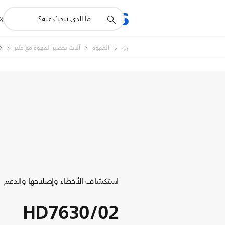
أيقونة
R
المنتجات
للشرك
دعم
البحث
القهوة
آلات تحضير القهوة مع فلتر
2
استكشاف الأخطاء وإصلاحها والدعم
HD7630/02