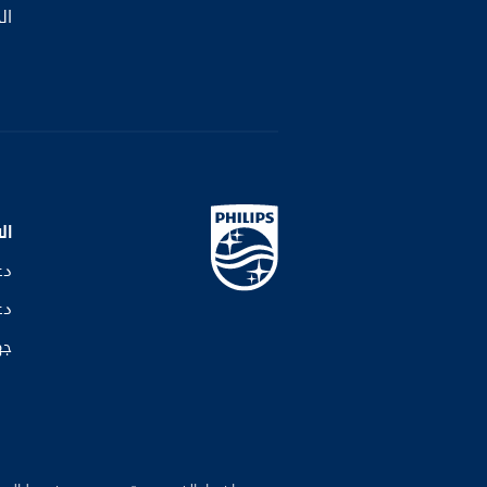
ال
ال
دع
دع
جه