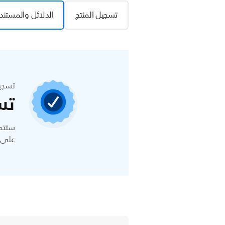
تسجيل المنتج
الدلائل والمستند
تسجي
تس
ستتمك
على ا