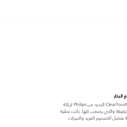
 البخار
تم تصميم القدر البخاري للملابس ClearTouch الجديد من Philips لإزالة
لرقيقة والتي يصعب كيّها. باتت عملية
ة بفضل التصميم الفريد والميزات