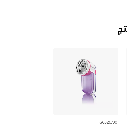
تج
GC026/30