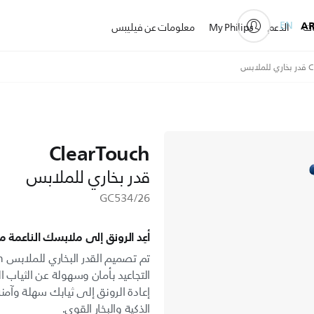
EN
A
ات
الدعم
My Philips
معلومات عن فيليبس
ابس
ClearTouch
قدر بخاري للملابس
GC534/26
أعِد الرونق إلى ملابسك الناعمة مع
التجاعيد بأمان وسهولة عن الثياب ا
إعادة الرونق إلى ثيابك سهلة وآمن
الذكية والبخار القوي.