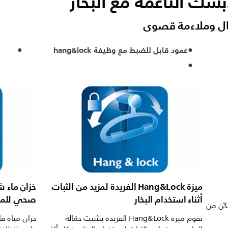
بسك الناعمة مع البخار
ل وملاءمة قصوى
عمود قابل للضبط مع وظيفة hang&lock
ميزة Hang&Lock الفريدة لمزيد من الثبات
خزان ماء 
أثناء استخدام البخار
صحي للمي
كّن من
تقوم ميزة Hang&Lock الفريدة بتثبيت حمّالة