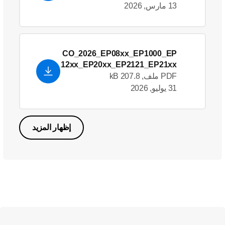
13 مارس, 2026
CO_2026_EP08xx_EP1000_EP
12xx_EP20xx_EP2121_EP21xx
_EP22xx_EP23xx_EP3146_EP
PDF ملف, 207.8 kB
32xx_EP33xx_EP43xx_EP44xx
31 يوليو, 2026
_EP51xx_EP54xx_EP55xx__E
U Declaration of
Conformity_en_US
- English
إظهار المزيد
(US)