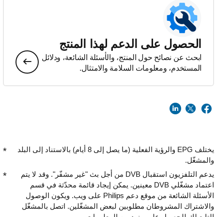
الحصول على الدعم لهذا المنتج
ابحث عن نصائح حول المنتج، والأسئلة الشائعة، ودلائل
المستخدم، ومعلومات السلامة والامتثال.
يختلف EPG والرؤية الفعلية (ما يصل إلى 8 أيام) بالاستناد إلى البلد
والمشغّل.
يدعم التلفزيون استقبال DVB من أجل بث "غير مشفّر". وقد لا يتم
اعتماد مشغّلي DVB معينين. يمكن إيجاد قائمة محدّثة في قسم
الأسئلة الشائعة من موقع دعم Philips على ويب. ويكون الوصول
والاشتراك المشروطان مطلوبين لبعض المشغّلين. اتصل بالمشغّل
التابع لك للحصول على مزيد من المعلومات.