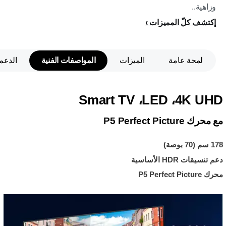
وزاهية..
إكتشف كلّ المميزات
لمحة عامة
الميزات
المواصفات الفنية
الدعم
4K UHD‏، LED‏، Smart TV
مع محرك P5 Perfect Picture
178 سم (70 بوصة)
دعم تنسيقات HDR الأساسية
محرك P5 Perfect Picture