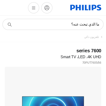
أيقونة
ما الذي تبحث عنه؟
دعم
البحث
تلفزيون ذكي
7600 series
4K UHD‏، LED‏، Smart TV
70PUT7605/56