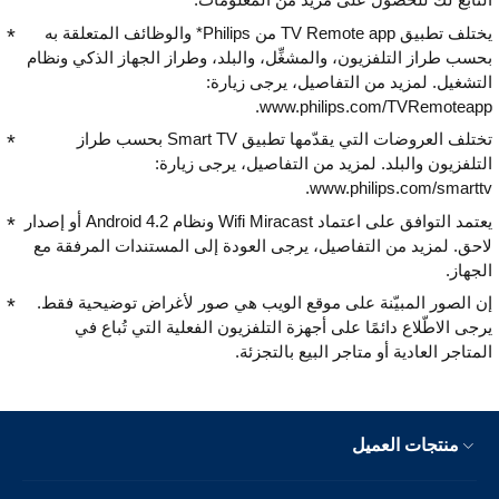
يختلف تطبيق TV Remote app من Philips* والوظائف المتعلقة به
بحسب طراز التلفزيون، والمشغِّل، والبلد، وطراز الجهاز الذكي ونظام
التشغيل. لمزيد من التفاصيل، يرجى زيارة:
www.philips.com/TVRemoteapp.
تختلف العروضات التي يقدّمها تطبيق Smart TV بحسب طراز
التلفزيون والبلد. لمزيد من التفاصيل، يرجى زيارة:
www.philips.com/smarttv.
يعتمد التوافق على اعتماد Wifi Miracast ونظام Android 4.2 أو إصدار
لاحق. لمزيد من التفاصيل، يرجى العودة إلى المستندات المرفقة مع
الجهاز.
إن الصور المبيّنة على موقع الويب هي صور لأغراض توضيحية فقط.
يرجى الاطّلاع دائمًا على أجهزة التلفزيون الفعلية التي تُباع في
المتاجر العادية أو متاجر البيع بالتجزئة.
منتجات العميل