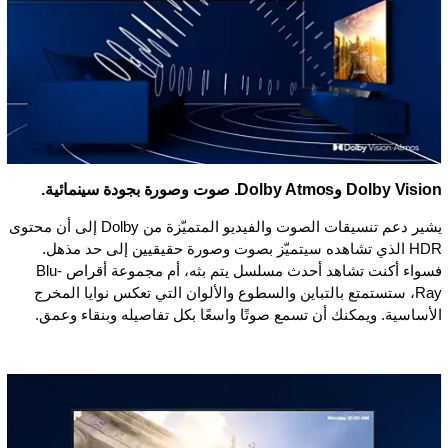
Dolby Vision وDolby Atmos. صوت وصورة بجودة سينمائية.
يشير دعم تنسيقات الصوت والفيديو المتميّزة من Dolby إلى أن محتوى
HDR الذي تشاهده سيتميّز بصوت وصورة حقيقيين إلى حد مذهل.
فسواء أكنت تشاهد أحدث مسلسل يتم بثه، أم مجموعة أقراص Blu-
Ray، ستستمتع بالتباين والسطوع والألوان التي تعكس نوايا المخرج
الأساسية. ويمكنك أن تسمع صوتًا واسعًا بكل تفاصيله وبنقاء وعمق.