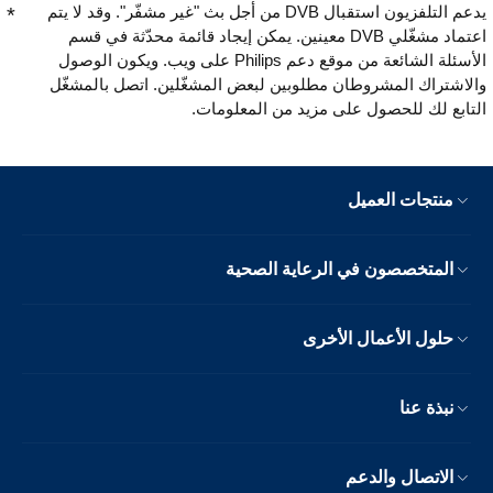
يدعم التلفزيون استقبال DVB من أجل بث "غير مشفّر". وقد لا يتم
اعتماد مشغّلي DVB معينين. يمكن إيجاد قائمة محدّثة في قسم
الأسئلة الشائعة من موقع دعم Philips على ويب. ويكون الوصول
والاشتراك المشروطان مطلوبين لبعض المشغّلين. اتصل بالمشغّل
التابع لك للحصول على مزيد من المعلومات.
منتجات العميل
المتخصصون في الرعاية الصحية
حلول الأعمال الأخرى
نبذة عنا
الاتصال والدعم