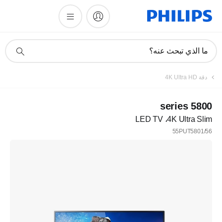
أيقونة
ما الذي تبحث عنه؟
دعم
البحث
دقة 4K Ultra HD
5800 series
4K Ultra Slim، ‏LED TV
55PUT5801/56