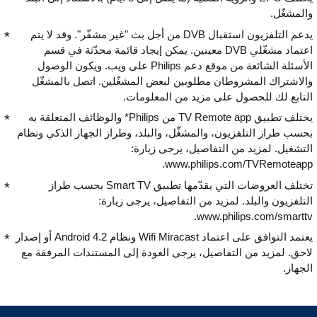
والمشغّل.
يدعم التلفزيون استقبال DVB من أجل بث "غير مشفّر". وقد لا يتم
اعتماد مشغّلي DVB معينين. يمكن إيجاد قائمة محدّثة في قسم
الأسئلة الشائعة من موقع دعم Philips على ويب. ويكون الوصول
والاشتراك المشروطان مطلوبين لبعض المشغّلين. اتصل بالمشغّل
التابع لك للحصول على مزيد من المعلومات.
يختلف تطبيق TV Remote app من Philips* والوظائف المتعلقة به
بحسب طراز التلفزيون، والمشغِّل، والبلد، وطراز الجهاز الذكي ونظام
التشغيل. لمزيد من التفاصيل، يرجى زيارة:
www.philips.com/TVRemoteapp.
تختلف العروضات التي يقدّمها تطبيق Smart TV بحسب طراز
التلفزيون والبلد. لمزيد من التفاصيل، يرجى زيارة:
www.philips.com/smarttv.
يعتمد التوافق على اعتماد Wifi Miracast ونظام Android 4.2 أو إصدار
لاحق. لمزيد من التفاصيل، يرجى العودة إلى المستندات المرفقة مع
الجهاز.