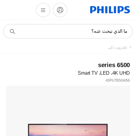
أيقونة
ما الذي تبحث عنه؟
دعم
البحث
تلفزيون ذكي
6500 series
4K UHD‏، LED‏، Smart TV
43PUT6504/56