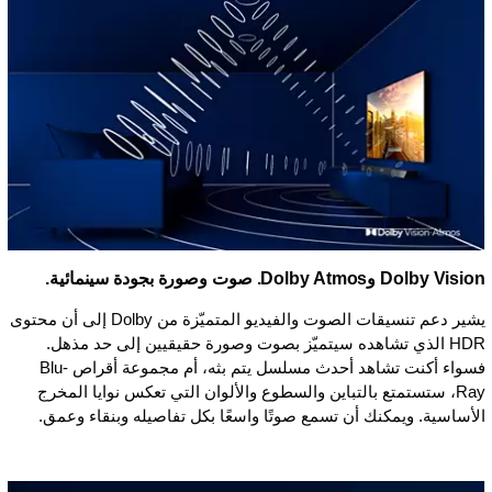
Dolby Vision وDolby Atmos. صوت وصورة بجودة سينمائية.
يشير دعم تنسيقات الصوت والفيديو المتميّزة من Dolby إلى أن محتوى
HDR الذي تشاهده سيتميّز بصوت وصورة حقيقيين إلى حد مذهل.
فسواء أكنت تشاهد أحدث مسلسل يتم بثه، أم مجموعة أقراص Blu-
Ray، ستستمتع بالتباين والسطوع والألوان التي تعكس نوايا المخرج
الأساسية. ويمكنك أن تسمع صوتًا واسعًا بكل تفاصيله وبنقاء وعمق.