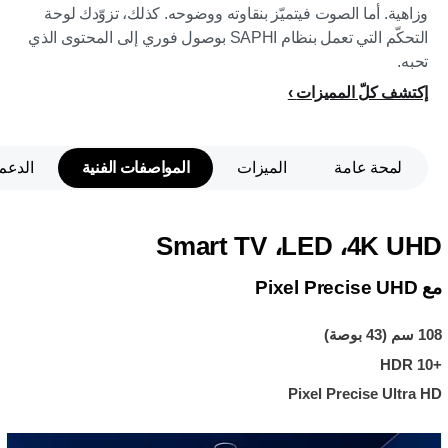
وزاهية. أما الصوت فيتميّز بنقاوته ووضوحه. كذلك، تزوّدك لوحة
التحكّم التي تعمل بنظام SAPHI بوصول فوري إلى المحتوى الذي
تحبه.
إكتشف كلّ المميزات
لمحة عامة
الميزات
المواصفات الفنية
الدعم
4K UHD‏، LED‏، Smart TV
مع Pixel Precise UHD
108 سم (43 بوصة)
HDR 10+‎
Pixel Precise Ultra HD