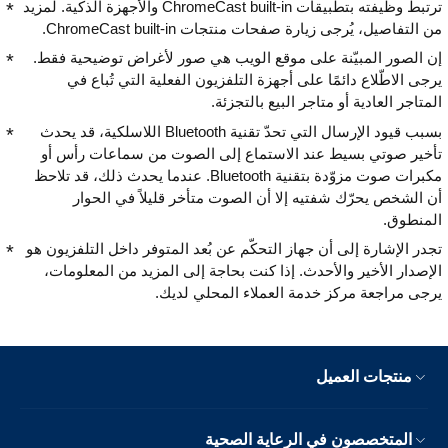
ترتبط وظيفته بتطبيقات ChromeCast built-in والأجهزة الذكية. لمزيد
من التفاصيل، يُرجى زيارة صفحات منتجات ChromeCast built-in.
إن الصور المبيّنة على موقع الويب هي صور لأغراض توضيحية فقط.
يرجى الاطّلاع دائمًا على أجهزة التلفزيون الفعلية التي تُباع في
المتاجر العادية أو متاجر البيع بالتجزئة.
بسبب قيود الإرسال التي تحدّ تقنية Bluetooth اللاسلكية، قد يحدث
تأخير صوتي بسيط عند الاستماع إلى الصوت من سماعات رأس أو
مكبرات صوت مزوّدة بتقنية Bluetooth. عندما يحدث ذلك، قد تلاحظ
أن الشخص يحرّك شفتيه إلا أن الصوت متأخر قليلاً في الحوار
المنطوق.
تجدر الإشارة إلى أن جهاز التحكّم عن بُعد المتوفر داخل التلفزيون هو
الإصدار الأخير والأحدث. إذا كنت بحاجة إلى المزيد من المعلومات،
يرجى مراجعة مركز خدمة العملاء المحلي لديك.
منتجات العميل
المتخصصون في الرعاية الصحية