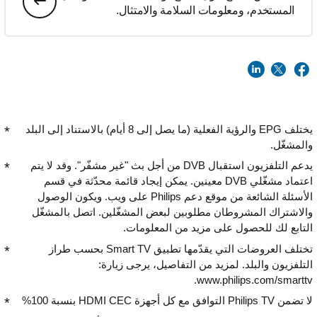
المستخدم، ومعلومات السلامة والامتثال.
يختلف EPG والرؤية الفعلية (ما يصل إلى 8 أيام) بالاستناد إلى البلد
والمشغّل.
يدعم التلفزيون استقبال DVB من أجل بث "غير مشفّر". وقد لا يتم
اعتماد مشغّلي DVB معينين. يمكن إيجاد قائمة محدّثة في قسم
الأسئلة الشائعة من موقع دعم Philips على ويب. ويكون الوصول
والاشتراك المشروطان مطلوبين لبعض المشغّلين. اتصل بالمشغّل
التابع لك للحصول على مزيد من المعلومات.
تختلف العروضات التي يقدّمها تطبيق Smart TV بحسب طراز
التلفزيون والبلد. لمزيد من التفاصيل، يرجى زيارة:
www.philips.com/smarttv.
لا تضمن Philips TV التوافق مع كل أجهزة HDMI CEC بنسبة 100%