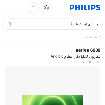
أيقونة
ما الذي تبحث عنه؟
دعم
البحث
تلفزيون ذكي
6900 series
تلفزيون LED ذكي بنظام Android
32PHT6915/56