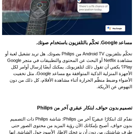
مساعد Google. تحكّم بالتلفزيون باستخدام صوتك.
تحكّم بتلفزيون Android TV من Philips بصوتك. هل تريد تشغيل لعبة أو
مشاهدة Netflix أو البحث عن المحتوى والتطبيقات في متجر Google
Play؟ يكفي أن تقول ذلك لتلفزيونك. يمكنك أيضًا إرسال أوامر لكل
الأجهزة المنزلية الذكية المتوافقة مع مساعد Google، مثل تخفيت
الأضواء وضبط منظّم الحرارة أثناء مشاهدة الأفلام، كل ذلك من دون
النهوض عن الأريكة.
تصميم بدون حواف. ابتكار عبقري آخر من Philips
نقدّم لك ابتكارًا عبقريًا آخر من Philips: شاشة Philips ذات التصميم
بدون حواف. أصبح بإمكانك الآن رؤية المزيد من محتوى الصور حتى
طرف شاشتك، من دون أن يزعجك الإطار الأسود حول الشاشة. إنها