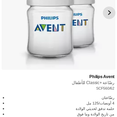
Philips Avent
رضّاعة Classic+‎ للأطفال
SCF560/62
رضّاعتان
4 أونصات/125 مل
حلمة تدفق لحديثي الولادة
من تاريخ الولادة وما فوق