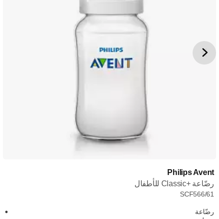
Philips Avent
رضّاعة Classic+‎ للأطفال
SCF566/61
رضّاعة