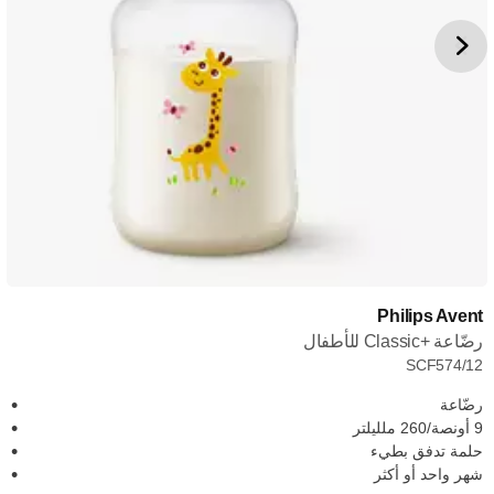
Philips Avent
رضّاعة Classic+‎ للأطفال
SCF574/12
رضّاعة
9 أونصة/260 ملليلتر
حلمة تدفق بطيء
شهر واحد أو أكثر