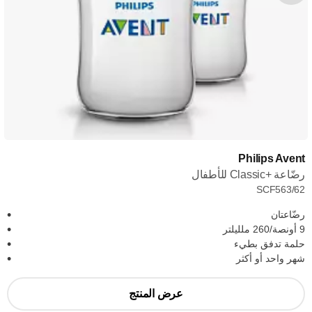
Philips Avent
رضّاعة Classic+‎ للأطفال
SCF563/62
رضّاعتان
9 أونصة/260 ملليلتر
حلمة تدفق بطيء
شهر واحد أو أكثر
عرض المنتج