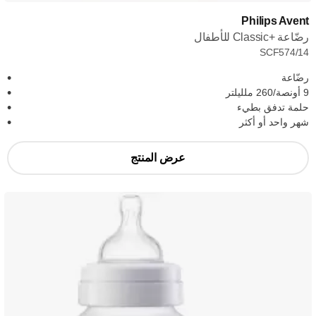
Philips Avent
رضّاعة Classic+‎ للأطفال
SCF574/14
رضّاعة
9 أونصة/260 ملليلتر
حلمة تدفق بطيء
شهر واحد أو أكثر
عرض المنتج