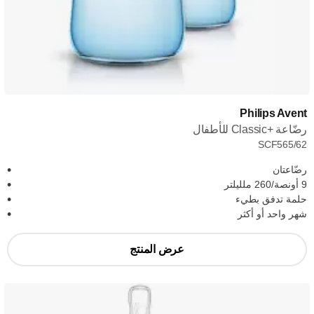
Philips Avent
رضّاعة Classic+‎ للأطفال
SCF565/62
رضّاعتان
9 أونصة/260 ملليلتر
حلمة تدفق بطيء
شهر واحد أو أكثر
عرض المنتج