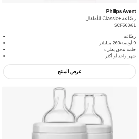
Philips Avent
رضّاعة Classic+‎ للأطفال
SCF563/61
رضّاعة
9 أونصة/260 ملليلتر
حلمة تدفق بطيء
شهر واحد أو أكثر
عرض المنتج