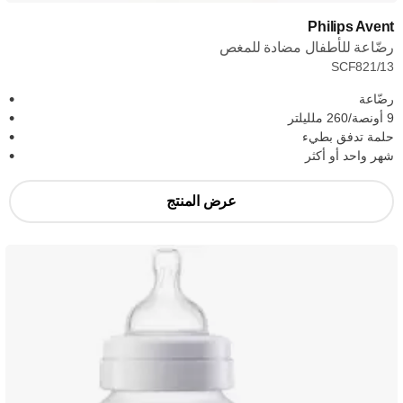
Philips Avent
رضّاعة للأطفال مضادة للمغص
SCF821/13
رضّاعة
9 أونصة/260 ملليلتر
حلمة تدفق بطيء
شهر واحد أو أكثر
عرض المنتج