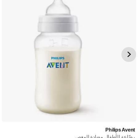
Philips Avent
رضّاعة للأطفال مضادة للمغص