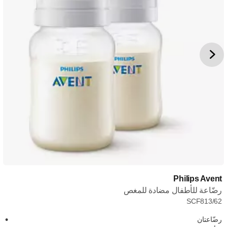
Philips Avent
رضّاعة للأطفال مضادة للمغص
SCF813/62
رضّاعتان