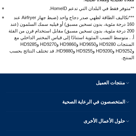
**متوفر فقط في البلدان التي تدعم HomeID.
***تكاليف الطاقة لطهي صدر دجاج واحد (ضبط جهاز Airfryer عند
160 درجة مئوية، بدون تسخين مسبق) أو فيليه سمك السلمون (عند
200 درجة مئوية، بدون تسخين مسبق) مقابل استخدام فرن من الفئة
أ. . متوسط النسب المئوية استنادًا إلى قياس المختبر الداخلي مع
المنتجات HD9280 وHD9650 وHD9860 وHD9270 وHD9285
وHD9252 وHD9200 وHD9255 وHD9880. قد تختلف النتائج بحسب
المنتج.
منتجات العميل
المتخصصون في الرعاية الصحية
حلول الأعمال الأخرى