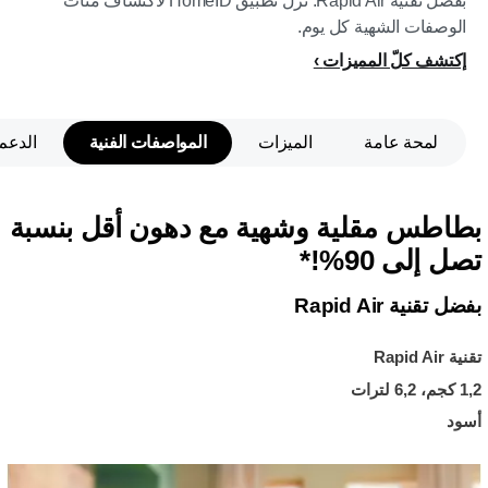
بفضل تقنية Rapid Air. نزّل تطبيق HomeID لاكتشاف مئات
الوصفات الشهية كل يوم.
إكتشف كلّ المميزات
لمحة عامة
الميزات
المواصفات الفنية
الدعم
بطاطس مقلية وشهية مع دهون أقل بنسبة
تصل إلى 90%!*
بفضل تقنية Rapid Air
تقنية Rapid Air
1,2 كجم، 6,2 لترات
أسود