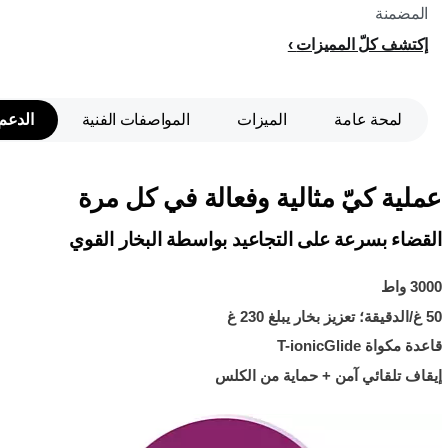
المضمنة
إكتشف كلّ المميزات
لمحة عامة
الميزات
المواصفات الفنية
الدعم
عملية كيّ مثالية وفعالة في كل مرة
القضاء بسرعة على التجاعيد بواسطة البخار القوي
3000 واط
50 غ/الدقيقة؛ تعزيز بخار يبلغ 230 غ
قاعدة مكواة T-ionicGlide
إيقاف تلقائي آمن + حماية من الكلس