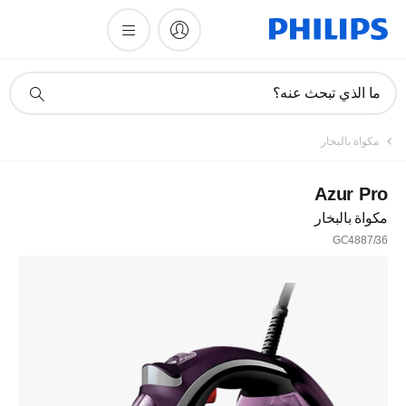
أيقونة
ما الذي تبحث عنه؟
دعم
البحث
مكواة بالبخار
Azur Pro
مكواة بالبخار
GC4887/36