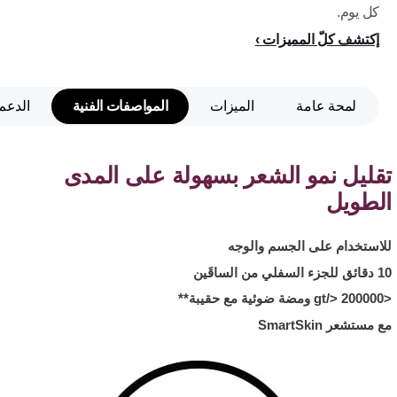
كل يوم.
إكتشف كلّ المميزات
لمحة عامة
الميزات
المواصفات الفنية
الدعم
تقليل نمو الشعر بسهولة على المدى
الطويل
للاستخدام على الجسم والوجه
10 دقائق للجزء السفلي من الساقَين
<gt/> 200000 ومضة ضوئية مع حقيبة**
مع مستشعر SmartSkin