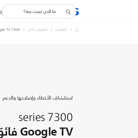
أيقونة
R
المنتجات
للشرك
دعم
البحث
تلفزيون
تلفزيون ذكي
7300 series Google TV فائق الوضوح بدقة 4K
استكشاف الأخطاء وإصلاحها والدعم
7300 series
gle TV