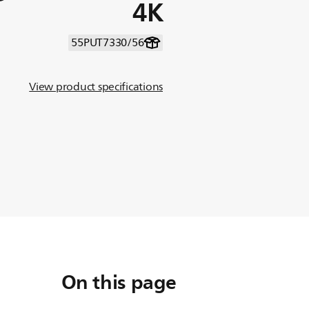
4K
55PUT7330/56
View product specifications
On this page