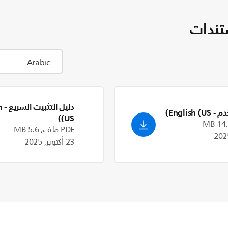
تندات
دليل التثبيت السريع
h
دم
- English (US)
(US)
PDF ملف, 5.6 MB
23 أكتوبر, 2025