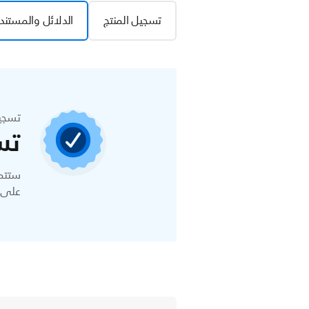
تسجيل المنتج
الدلائل والمستند
تسجي
تس
ستتمك
على ا