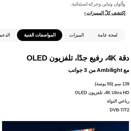
وألوان وتباين وحركة استثنائية.
إكتشف كلّ المميزات
لمحة عامة
الميزات
المواصفات الفنية
الدعم
دقة 4K، رفيع جدًا، تلفزيون OLED
مع Ambilight‏ من 3 جوانب
139 سم (55 بوصة)
4K Ultra HD، تلفزيون OLED
رباعي النواة
DVB-T/T2