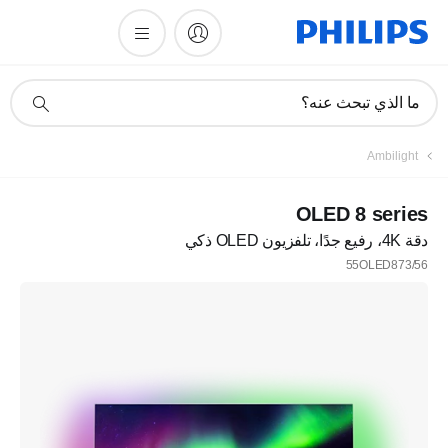
أيقونة
ما الذي تبحث عنه؟
دعم
البحث
Ambilight
OLED 8 series
دقة 4K، رفيع جدًا، تلفزيون OLED ذكي
55OLED873/56