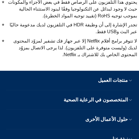
يحتوي هذا التلفزيون على الرصاص فقط في بعض الأجزاء والمكونات
حيث لا وجود لبدائل عن التكنولوجيا وفقًا لبنود الاستثناء الحالية
بموجب توجيه RoHS (تقييد توجيه المواد الخطرة).
تجدر الإشارة إلى أن وظيفة HDR في التلفزيون لديك مدعومة حاليًا
عبر البث وUSB فقط.
لا تتوفر برامج أفلام Netflix إلا عبر جهاز فك تشفير لمزوّد المحتوى
لديك (وليست متوفرة على التلفزيون). لذا يرجى الاتصال بمزوّد
المحتوى الخاص بك للاشتراك بـ Netflix.
منتجات العميل
المتخصصون في الرعاية الصحية
حلول الأعمال الأخرى
نبذة عنا