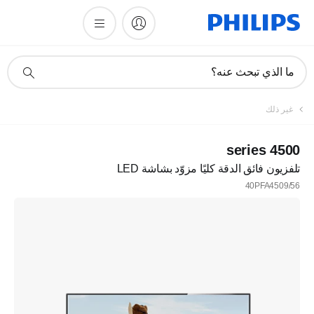
أيقونة
ما الذي تبحث عنه؟
دعم
البحث
غير ذلك
4500 series
تلفزيون فائق الدقة كليًا مزوّد بشاشة LED
40PFA4509/56