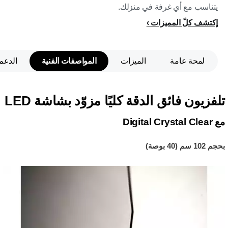
يتناسب مع أي غرفة في منزلك.
إكتشف كلّ المميزات
لمحة عامة
الميزات
المواصفات الفنية
الدعم
تلفزيون فائق الدقة كليًا مزوّد بشاشة LED
مع Digital Crystal Clear
بحجم 102 سم (40 بوصة)