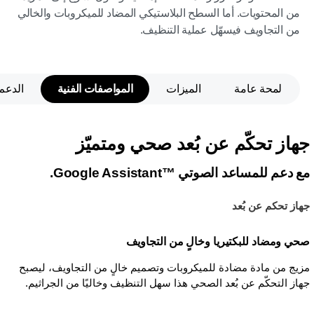
من المحتويات. أما السطح البلاستيكي المضاد للميكروبات والخالي
من التجاويف فيسهّل عملية التنظيف.
لمحة عامة
الميزات
المواصفات الفنية
الدعم
جهاز تحكّم عن بُعد صحي ومتميّز
مع دعم للمساعد الصوتي Google Assistant™‎.
جهاز تحكم عن بُعد
صحي ومضاد للبكتيريا وخالٍ من التجاويف
مزيج من مادة مضادة للميكروبات وتصميم خالٍ من التجاويف، ليصبح
جهاز التحكّم عن بُعد الصحي هذا سهل التنظيف وخاليًا من الجراثيم.