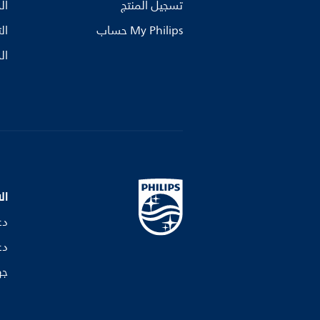
تسجيل المنتج
ال
My Philips حساب
ال
ال
ال
دع
دع
جه