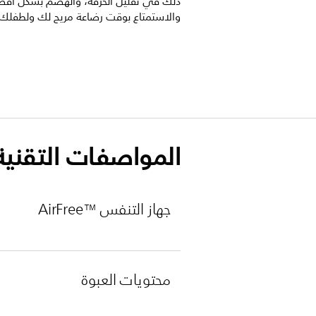
ذلك في تقليل الحرقة، والهضم بشكل أف
والاستمتاع بوقت رضاعة مريح لك ولطفلك.
المواصفات التقنية
جهاز التنفس AirFree™‎
محتويات العبوة