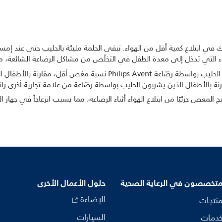
AirFre لمساعدة طفلك في ابتلاع كمية أقل من الهواء. تبقى الحلمة مليئة بالحليب حتى ع
ء التي تدخل إلى معدة الطفل في التخلّص من مشاكل الرضاعة الشائعة، م
أظهر الأطفال بعمر أسبوعَين الذين يشربون الحليب بواسطة رضّاعة ips Avent
نة بالأطفال الذين يشربون الحليب بواسطة رضّاعة من علامة تجارية أخرى رائ
المغص جزئيًا من ابتلاع الهواء أثناء الرضاعة، مما يسبب انزعاجاً في جها
متخصصون في الرعاية الصحية
حلول الأعمال الأخرى
الإضاءة
منتجات
السيارات
خدمات