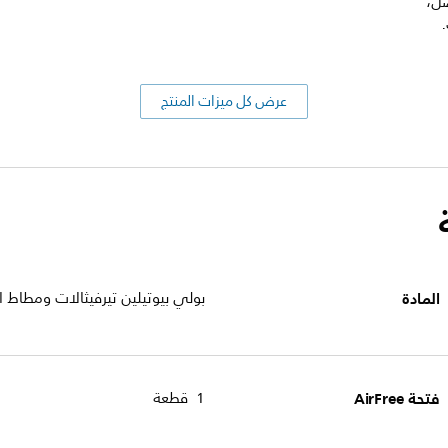
ضل،
عرض كل ميزات المنتج
المادة
بولي بيوتيلين تيرفيثالات ومطاط ا
فتحة AirFree
1 قطعة