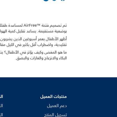
تم تصميم فتحة e™‎
بوضعية مستقيمة. يساعد تقليل كمية الهوا
تقليدية، واضطراب أقل بكثير في الليل مقار
ما هو المغص وكيف يؤثر في الأطفال؟ ينتج 
البكاء والانزعاج والغازات والبصق.
منتجات العميل
ال
دعم العميل
ال
تسجيل المنتج
ال