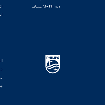
My Philips حساب
ال
ال
ال
دع
دع
جه