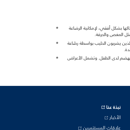
ند إمساكها بشكل أفقي، لإمكانية الرضاعة
ثل المغص والحرقة.
Phil نسبة مغص أقل، مقارنة بالأطفال الذين يشربون الحليب بواسطة رضّاعة
دة.
ز الهضم لدى الطفل. وتشمل الأعراض
نبذة عنا
الأخبار
علاقات المستثمرين