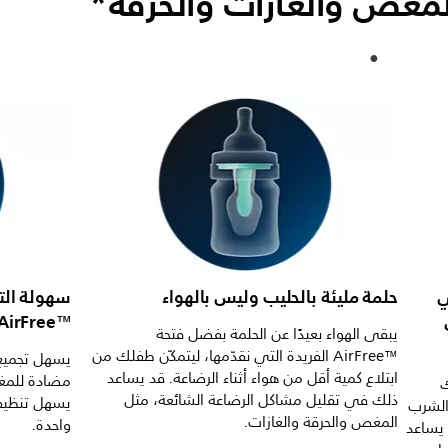
مغص والغازات والحرقة*
ي
حلمة مليئة بالحليب وليس بالهواء
سهولة الت
AirFree™‎ المؤلّفة من قطعة واحد
يبقى الهواء بعيدًا عن الحلمة بفضل فتحة
AirFree™‎ الفريدة التي نقدّمها، ليتمكّن طفلك من
ابتلاع كمية أقل من هواء أثناء الرضاعة. قد يساعد
ك
ذلك في تقليل مشاكل الرضاعة الشائعة، مثل
يسهل تنظيفه
الشرب
المغص والحرقة والغازات.
واحدة.
 يساعد