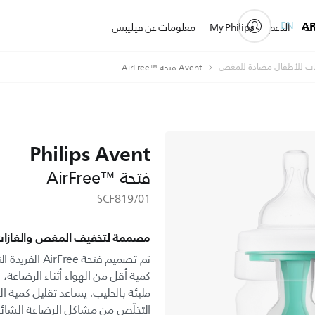
EN
A
ات
الدعم
My Philips
معلومات عن فيليبس
ات للأطفال مضادة للمغص
Avent فتحة AirFree™‎
Philips Avent
فتحة AirFree™‎
SCF819/01
مصممة لتخفيف المغص والغازات 
تم تصميم فتحة 
كمية أقل من الهواء أثناء الرضاعة
مليئة بالحليب. يساعد تقليل كمية
التخلّص من مشاكل الرضاعة الشائع