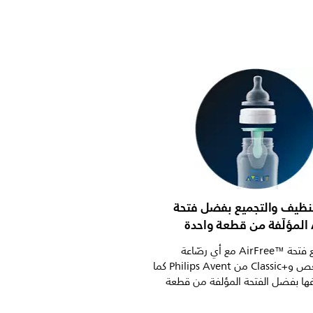
نظيف والتجميع بفضل فتحة
ة
يسهل تجميع فتحة AirFree™‎ مع أي رضّاعة
مضادة للمغص وClassic+‎ من Philips Avent كما
ا بفضل الفتحة المؤلفة من قطعة