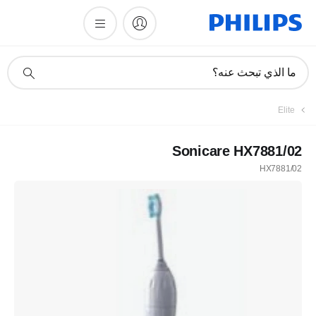
أيقونة
ما الذي تبحث عنه؟
دعم
البحث
Elite
Sonicare HX7881/02
HX7881/02