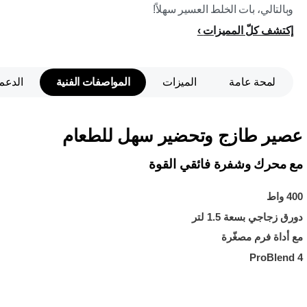
وبالتالي، بات الخلط العسير سهلاً!
إكتشف كلّ المميزات
لمحة عامة
الميزات
المواصفات الفنية
الدعم
عصير طازج وتحضير سهل للطعام
مع محرك وشفرة فائقي القوة
400 واط
دورق زجاجي بسعة 1.5 لتر
مع أداة فرم مصغّرة
ProBlend 4