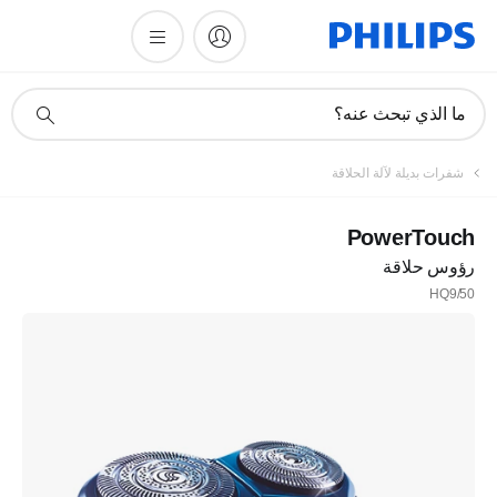
أيقونة
ما الذي تبحث عنه؟
دعم
البحث
شفرات بديلة لآلة الحلاقة
PowerTouch
رؤوس حلاقة
HQ9/50