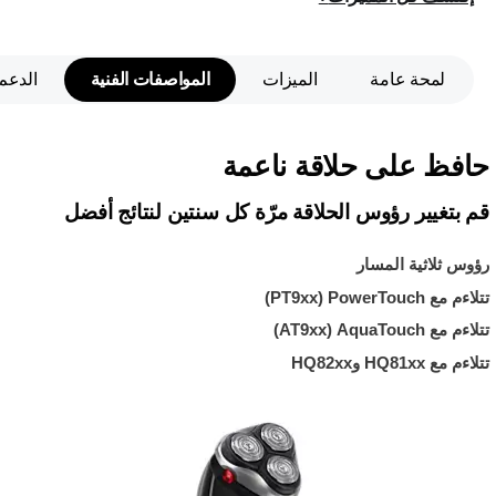
لمحة عامة
الميزات
المواصفات الفنية
الدعم
حافظ على حلاقة ناعمة
قم بتغيير رؤوس الحلاقة مرّة كل سنتين لنتائج أفضل
رؤوس ثلاثية المسار
تتلاءم مع PowerTouch ‏(PT9xx)
تتلاءم مع AquaTouch ‏(AT9xx)
تتلاءم مع HQ81xx وHQ82xx