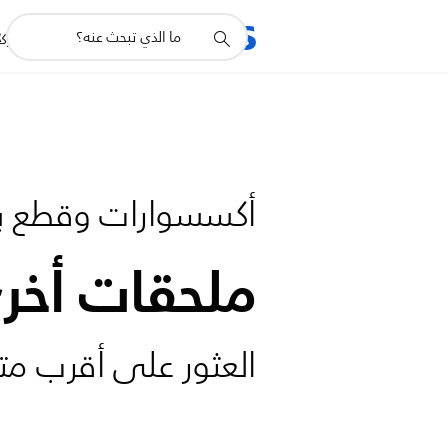
أيقونة
R
المنتجات
للشرك
دعم
البحث
أكسسوارات وقطع بد
ملحقات أخر
العثور على أقرب مت