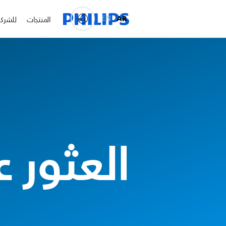
EN
AR
المنتجات
للشرك
العثور 