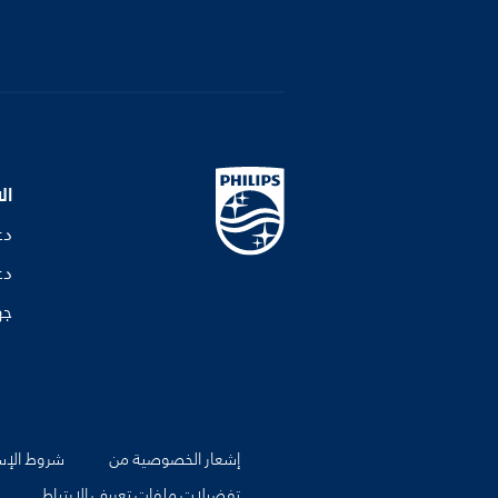
ال
دع
دع
جه
إشعار الخصوصية من
شروط الإس
تفضيلات ملفات تعريف الارتباط