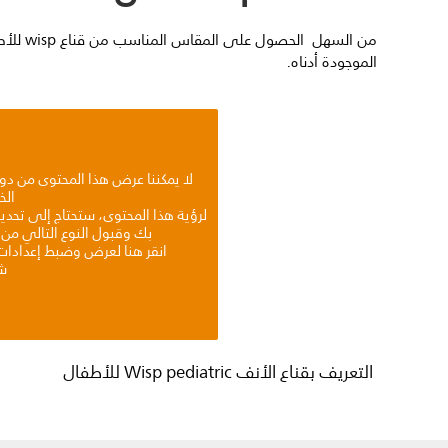
من السهل 
الموجودة أدناه.
لا يمكننا عرض هذا المحتوى من د
الخ
لرؤية هذا المحتوى، ستحتاج إلى تحد
بك وقبول النوع التالي من 
انقر هنا لعرض وضبط إعدادات 
شك
التعريف بقناع الأنف Wisp pediatric للأطفال