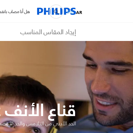
هل أنا مصاب بانقطا
EN
AR
إيجاد المقاس المناسب
قناع الأنف Wisp pediatric للأطفال
الحد الأدنى من التلامس والحد الأقصى