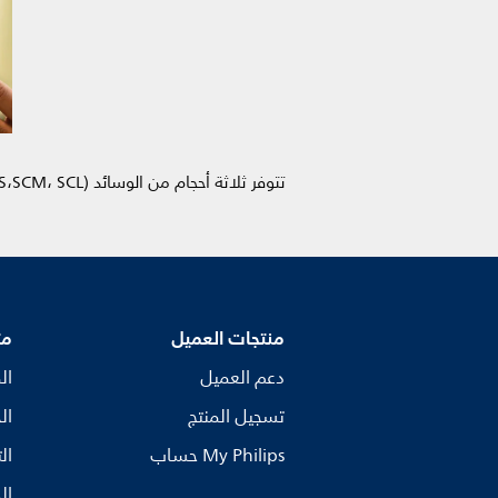
تتوفر ثلاثة أحجام من الوسائد (SCS،SCM، SCL). يرجى قراءة تعليمات الاستخدام للحصول على معلومات إضافية عن التركيب.
منتجات العميل
مت
دعم العميل
ال
تسجيل المنتج
ال
My Philips حساب
ال
ال