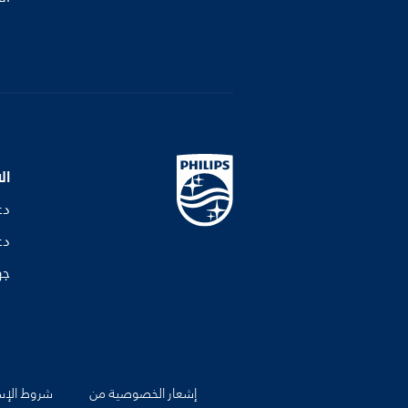
ال
دع
دع
جه
إشعار الخصوصية من
شروط الإس