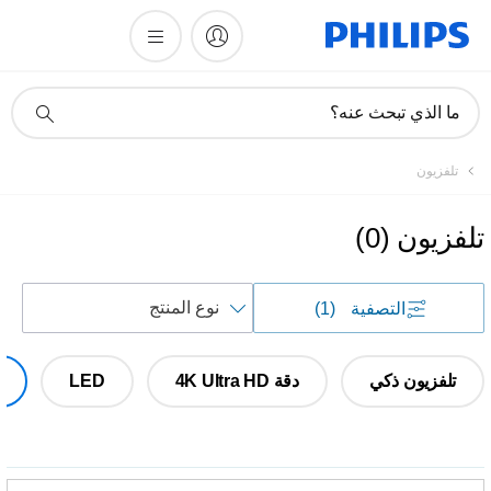
أيقونة
ما الذي تبحث عنه؟
دعم
البحث
تلفزيون
تلفزيون
(
0
)
فرز
التصفية
(1)
حسب
تلفزيون ذكي
دقة 4K Ultra HD
LED
d